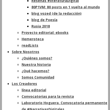
Reseñas #literaturaDigital
80P1VM: 80 posts en 1 vuelta al mundo
blog vozed (de la redacción)
blog de Poesía
Rusia 2018
Proyecto editorial: ebooks
Hemeroteca
readLists
Sobre Nosotros
¿Quiénes somos?
Nuestra historia
¿Qué hacemos?
Somos Comunidad
Los Creadores
línea editorial
Convocatorias para la revista
Laboratorio Hoguera. Convocatoria permanente
de #NarrativasDigitales