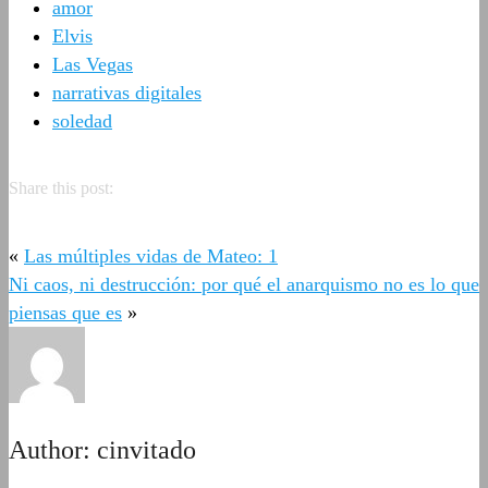
amor
Elvis
Las Vegas
narrativas digitales
soledad
Share this post:
«
Las múltiples vidas de Mateo: 1
Ni caos, ni destrucción: por qué el anarquismo no es lo que
piensas que es
»
Author:
cinvitado