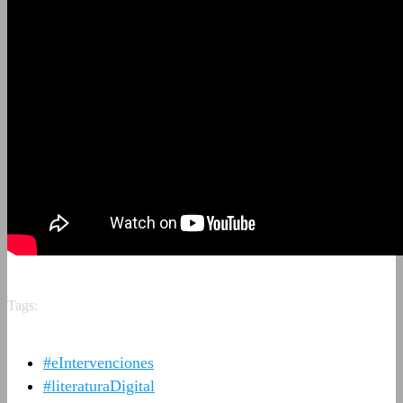
Tags:
#eIntervenciones
#literaturaDigital