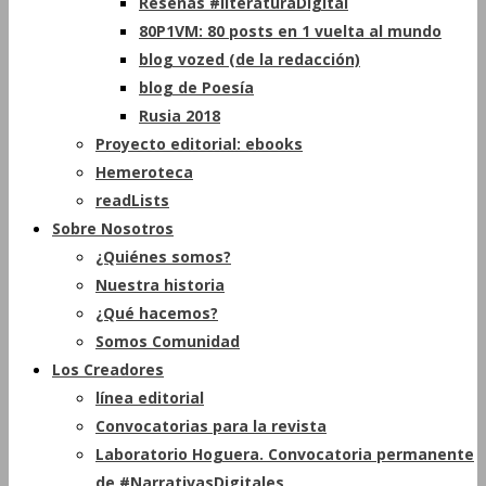
Reseñas #literaturaDigital
80P1VM: 80 posts en 1 vuelta al mundo
blog vozed (de la redacción)
blog de Poesía
Rusia 2018
Proyecto editorial: ebooks
Hemeroteca
readLists
Sobre Nosotros
¿Quiénes somos?
Nuestra historia
¿Qué hacemos?
Somos Comunidad
Los Creadores
línea editorial
Convocatorias para la revista
Laboratorio Hoguera. Convocatoria permanente
de #NarrativasDigitales