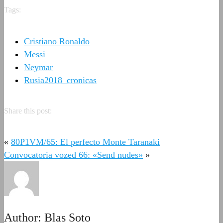
Tags:
Cristiano Ronaldo
Messi
Neymar
Rusia2018_cronicas
Share this post:
«
80P1VM/65: El perfecto Monte Taranaki
Convocatoria vozed 66: «Send nudes»
»
Author:
Blas Soto