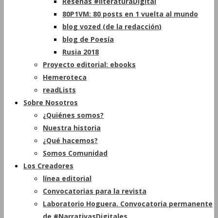
Reseñas #literaturaDigital
80P1VM: 80 posts en 1 vuelta al mundo
blog vozed (de la redacción)
blog de Poesía
Rusia 2018
Proyecto editorial: ebooks
Hemeroteca
readLists
Sobre Nosotros
¿Quiénes somos?
Nuestra historia
¿Qué hacemos?
Somos Comunidad
Los Creadores
línea editorial
Convocatorias para la revista
Laboratorio Hoguera. Convocatoria permanente
de #NarrativasDigitales