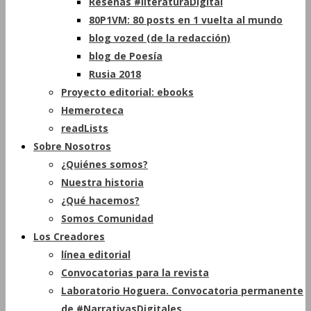
Reseñas #literaturaDigital
80P1VM: 80 posts en 1 vuelta al mundo
blog vozed (de la redacción)
blog de Poesía
Rusia 2018
Proyecto editorial: ebooks
Hemeroteca
readLists
Sobre Nosotros
¿Quiénes somos?
Nuestra historia
¿Qué hacemos?
Somos Comunidad
Los Creadores
línea editorial
Convocatorias para la revista
Laboratorio Hoguera. Convocatoria permanente
de #NarrativasDigitales