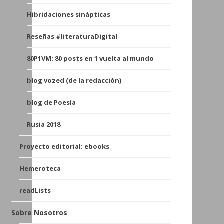
Hibridaciones sinápticas
Reseñas #literaturaDigital
80P1VM: 80 posts en 1 vuelta al mundo
blog vozed (de la redacción)
blog de Poesía
Rusia 2018
Proyecto editorial: ebooks
Hemeroteca
readLists
Sobre Nosotros