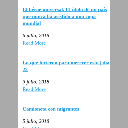
El héroe universal. El ídolo de un país
que nunca ha asistido a una copa
mundial
6 julio, 2018
Read More
Lo que hicieron para merecer esto | día
22
5 julio, 2018
Read More
Camioneta con migrantes
5 julio, 2018