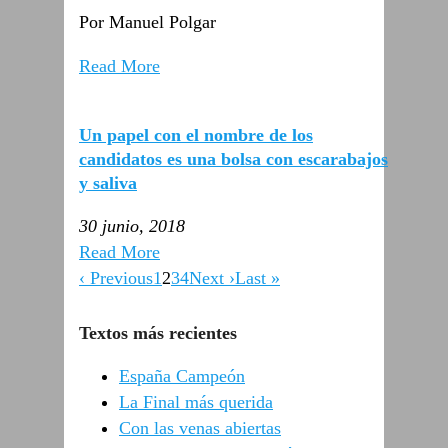
Por Manuel Polgar
Read More
Un papel con el nombre de los
candidatos es una bolsa con escarabajos
y saliva
30 junio, 2018
Read More
‹ Previous
1
2
3
4
Next ›
Last »
Textos más recientes
España Campeón
La Final más querida
Con las venas abiertas