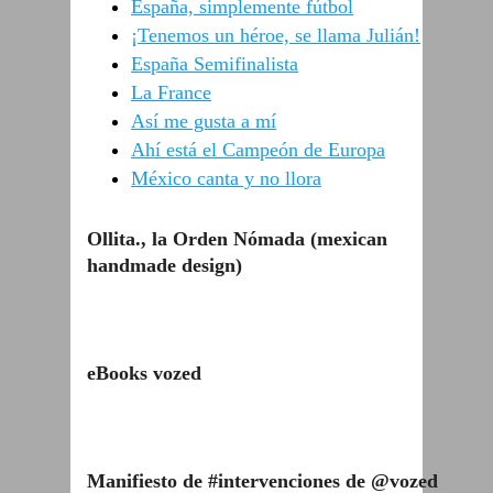
España, simplemente fútbol
¡Tenemos un héroe, se llama Julián!
España Semifinalista
La France
Así me gusta a mí
Ahí está el Campeón de Europa
México canta y no llora
Ollita., la Orden Nómada (mexican
handmade design)
eBooks vozed
Manifiesto de #intervenciones de @vozed