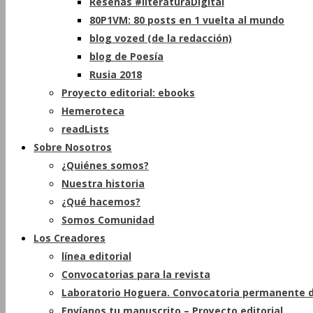
Reseñas #literaturaDigital
80P1VM: 80 posts en 1 vuelta al mundo
blog vozed (de la redacción)
blog de Poesía
Rusia 2018
Proyecto editorial: ebooks
Hemeroteca
readLists
Sobre Nosotros
¿Quiénes somos?
Nuestra historia
¿Qué hacemos?
Somos Comunidad
Los Creadores
línea editorial
Convocatorias para la revista
Laboratorio Hoguera. Convocatoria permanente d
Envíanos tu manuscrito – Proyecto editorial