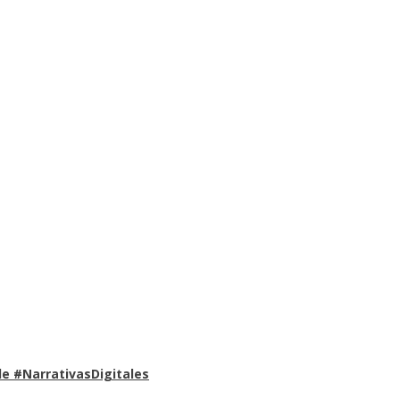
e #NarrativasDigitales