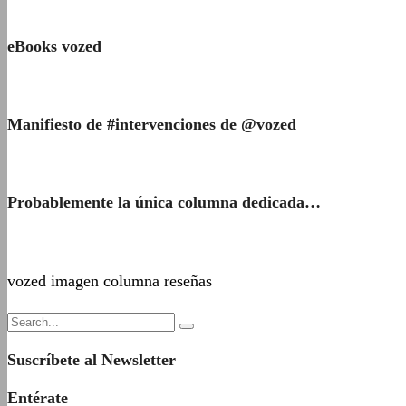
eBooks vozed
Manifiesto de #intervenciones de @vozed
Probablemente la única columna dedicada…
vozed imagen columna reseñas
Suscríbete al Newsletter
Entérate