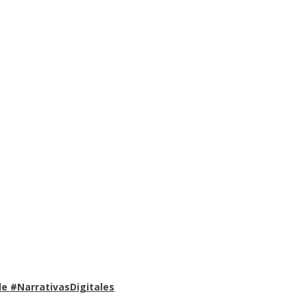
e #NarrativasDigitales