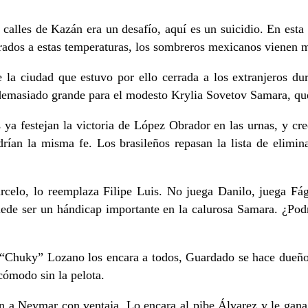
 calles de Kazán era un desafío, aquí es un suicidio. En esta
rados a estas temperaturas, los sombreros mexicanos vienen 
 la ciudad que estuvo por ello cerrada a los extranjeros dur
demasiado grande para el modesto Krylia Sovetov Samara, que
 ya festejan la victoria de López Obrador en las urnas, y cre
drían la misma fe. Los brasileños repasan la lista de elimin
arcelo, lo reemplaza Filipe Luis. No juega Danilo, juega Fág
ede ser un hándicap importante en la calurosa Samara. ¿Podr
el “Chuky” Lozano los encara a todos, Guardado se hace dueño
 cómodo sin la pelota.
n a Neymar con ventaja. Lo encara al pibe Álvarez y le gana