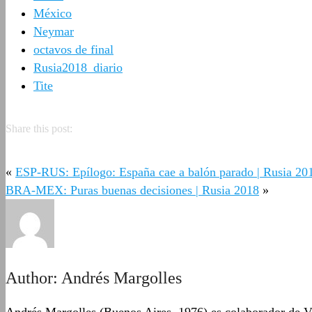
México
Neymar
octavos de final
Rusia2018_diario
Tite
Share this post:
«
ESP-RUS: Epílogo: España cae a balón parado | Rusia 20
BRA-MEX: Puras buenas decisiones | Rusia 2018
»
Author:
Andrés Margolles
Andrés Margolles (Buenos Aires, 1976) es colaborador de Vo