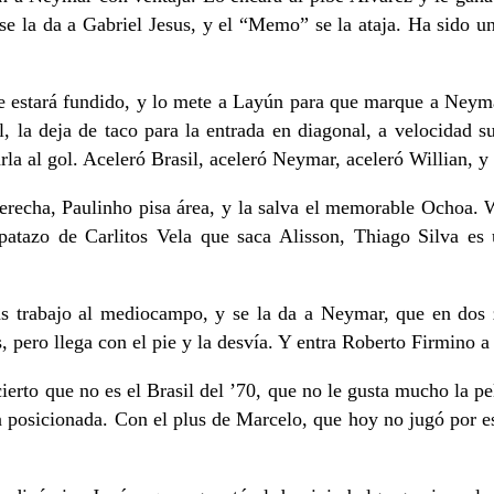
se la da a Gabriel Jesus, y el “Memo” se la ataja. Ha sido u
 estará fundido, y lo mete a Layún para que marque a Neymar.
l, la deja de taco para la entrada en diagonal, a velocidad s
a al gol. Aceleró Brasil, aceleró Neymar, aceleró Willian, y 
erecha, Paulinho pisa área, y la salva el memorable Ochoa. W
atazo de Carlitos Vela que saca Alisson, Thiago Silva es 
más trabajo al mediocampo, y se la da a Neymar, que en dos
pero llega con el pie y la desvía. Y entra Roberto Firmino a l
erto que no es el Brasil del ’70, que no le gusta mucho la pe
a posicionada. Con el plus de Marcelo, que hoy no jugó por est