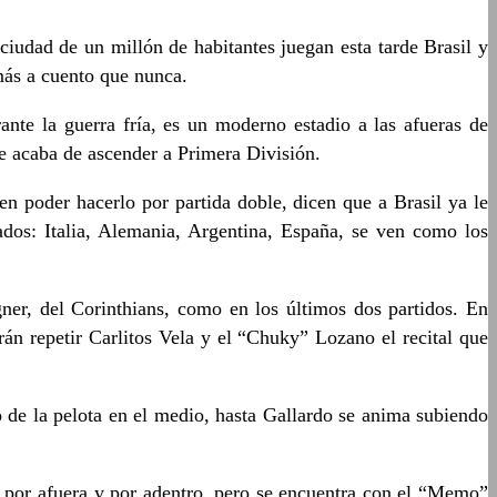
 ciudad de un millón de habitantes juegan esta tarde Brasil y
más a cuento que nunca.
ante la guerra fría, es un moderno estadio a las afueras de
 acaba de ascender a Primera División.
en poder hacerlo por partida doble, dicen que a Brasil ya le
ados: Italia, Alemania, Argentina, España, se ven como los
ner, del Corinthians, como en los últimos dos partidos. En
án repetir Carlitos Vela y el “Chuky” Lozano el recital que
 de la pelota en el medio, hasta Gallardo se anima subiendo
 por afuera y por adentro, pero se encuentra con el “Memo”