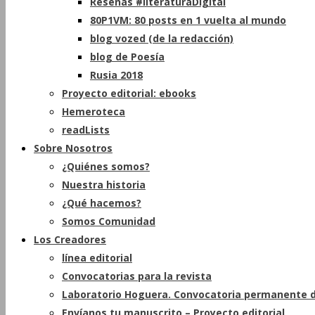
Reseñas #literaturaDigital
80P1VM: 80 posts en 1 vuelta al mundo
blog vozed (de la redacción)
blog de Poesía
Rusia 2018
Proyecto editorial: ebooks
Hemeroteca
readLists
Sobre Nosotros
¿Quiénes somos?
Nuestra historia
¿Qué hacemos?
Somos Comunidad
Los Creadores
línea editorial
Convocatorias para la revista
Laboratorio Hoguera. Convocatoria permanente d
Envíanos tu manuscrito – Proyecto editorial