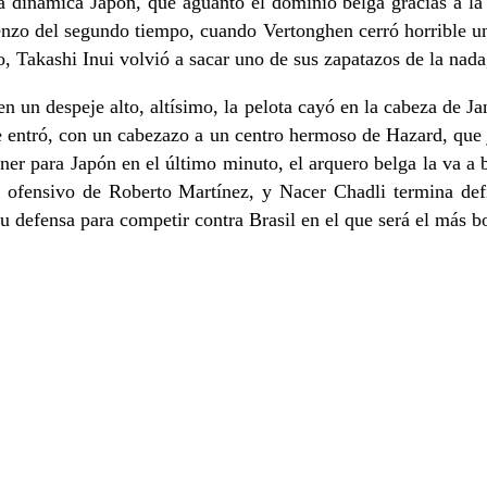
a dinámica Japón, que aguantó el dominio belga gracias a la 
ienzo del segundo tiempo, cuando Vertonghen cerró horrible u
o, Takashi Inui volvió a sacar uno de sus zapatazos de la nada
 en un despeje alto, altísimo, la pelota cayó en la cabeza de
e entró, con un cabezazo a un centro hermoso de Hazard, que j
r para Japón en el último minuto, el arquero belga la va a bu
o ofensivo de Roberto Martínez, y Nacer Chadli termina defi
 defensa para competir contra Brasil en el que será el más bo