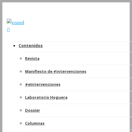
Contenidos
Revista
Manifiesto de #intervenciones
#eIntervenciones
Laboratorio Hoguera
Dossier
Columnas