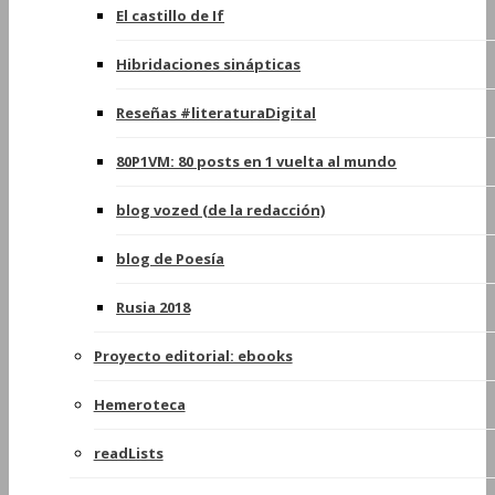
El castillo de If
Hibridaciones sinápticas
Reseñas #literaturaDigital
80P1VM: 80 posts en 1 vuelta al mundo
blog vozed (de la redacción)
blog de Poesía
Rusia 2018
Proyecto editorial: ebooks
Hemeroteca
readLists