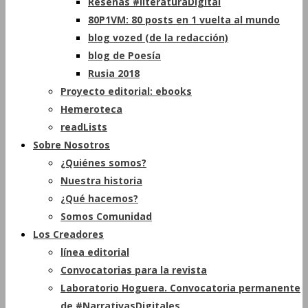
Reseñas #literaturaDigital
80P1VM: 80 posts en 1 vuelta al mundo
blog vozed (de la redacción)
blog de Poesía
Rusia 2018
Proyecto editorial: ebooks
Hemeroteca
readLists
Sobre Nosotros
¿Quiénes somos?
Nuestra historia
¿Qué hacemos?
Somos Comunidad
Los Creadores
línea editorial
Convocatorias para la revista
Laboratorio Hoguera. Convocatoria permanente
de #NarrativasDigitales