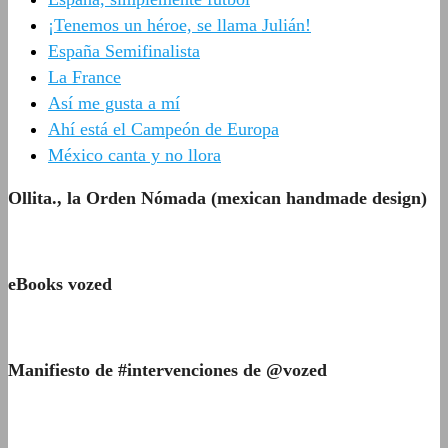
¡Tenemos un héroe, se llama Julián!
España Semifinalista
La France
Así me gusta a mí
Ahí está el Campeón de Europa
México canta y no llora
Ollita., la Orden Nómada (mexican handmade design)
eBooks vozed
Manifiesto de #intervenciones de @vozed