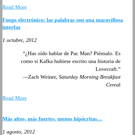
Read More
Fuego electrónico: las palabras son una maravillosa
interfaz
1 octubre, 2012
“¿Has oído hablar de Pac Man? Piénsalo. Es
como si Kafka hubiese escrito una historia de
Lovecraft.”
—Zach Weiner,
Saturday Morning Breakfast
Cerea
l
Read More
Más altos, más fuertes, menos hipócritas…
1 agosto, 2012