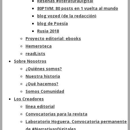
Reseñas #literaturaDigital
80P1VM: 80 posts en 1 vuelta al mundo
blog vozed (de la redacción)
blog de Poesía
Rusia 2018
Proyecto editorial: ebooks
Hemeroteca
readLists
Sobre Nosotros
¿Quiénes somos?
Nuestra historia
¿Qué hacemos?
Somos Comunidad
Los Creadores
línea editorial
Convocatorias para la revista
Laboratorio Hoguera. Convocatoria permanente
de #NarrativasDigitales