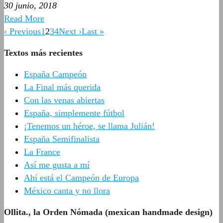
30 junio, 2018
Read More
‹ Previous
1
2
3
4
Next ›
Last »
Textos más recientes
España Campeón
La Final más querida
Con las venas abiertas
España, simplemente fútbol
¡Tenemos un héroe, se llama Julián!
España Semifinalista
La France
Así me gusta a mí
Ahí está el Campeón de Europa
México canta y no llora
Ollita., la Orden Nómada (mexican handmade design)