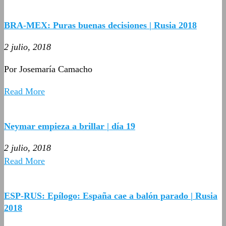
BRA-MEX: Puras buenas decisiones | Rusia 2018
2 julio, 2018
Por Josemaría Camacho
Read More
Neymar empieza a brillar | día 19
2 julio, 2018
Read More
ESP-RUS: Epílogo: España cae a balón parado | Rusia
2018