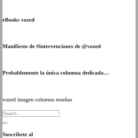
eBooks vozed
Manifiesto de #intervenciones de @vozed
Probablemente la única columna dedicada…
vozed imagen columna reseñas
Suscríbete al