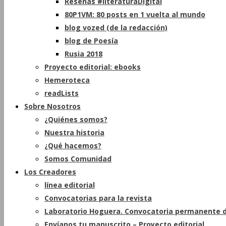
Reseñas #literaturaDigital
80P1VM: 80 posts en 1 vuelta al mundo
blog vozed (de la redacción)
blog de Poesía
Rusia 2018
Proyecto editorial: ebooks
Hemeroteca
readLists
Sobre Nosotros
¿Quiénes somos?
Nuestra historia
¿Qué hacemos?
Somos Comunidad
Los Creadores
línea editorial
Convocatorias para la revista
Laboratorio Hoguera. Convocatoria permanente d
Envíanos tu manuscrito – Proyecto editorial