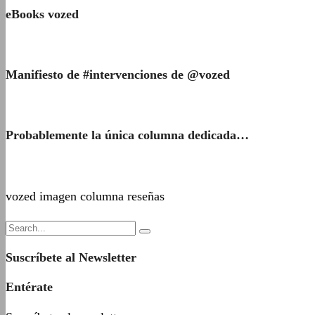
eBooks vozed
Manifiesto de #intervenciones de @vozed
Probablemente la única columna dedicada…
vozed imagen columna reseñas
Suscríbete al Newsletter
Entérate