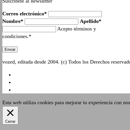
Suscríbete al newsletter
Correo electrónico*
Nombre*
Apellido*
Acepto términos y
condiciones.*
vozed, editada desde 2004. (c) Todos los Derechos reserva
Esta web utiliza cookies para mejorar tu experiencia con no
Cerrar