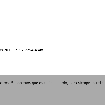
dos 2011. ISSN 2254-4348
sotros. Suponemos que estás de acuerdo, pero siempre puedes 