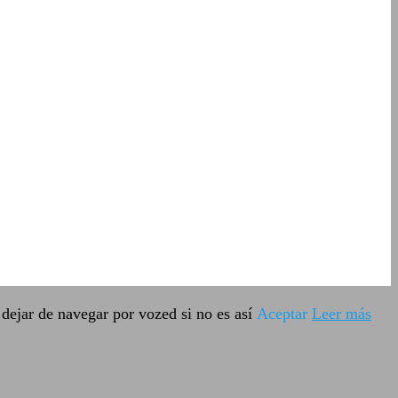
dejar de navegar por vozed si no es así
Aceptar
Leer más