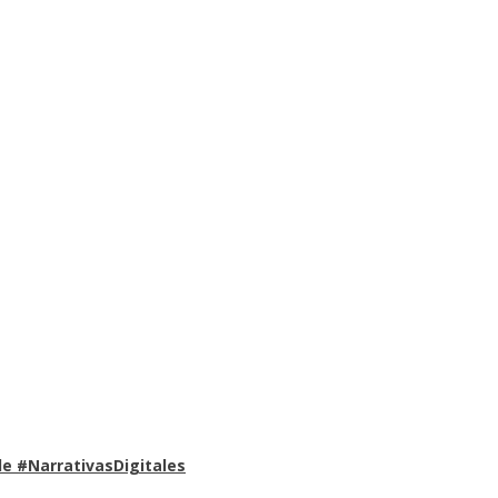
e #NarrativasDigitales