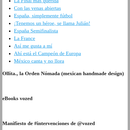
La Final más querida
Con las venas abiertas
España, simplemente fútbol
¡Tenemos un héroe, se llama Julián!
España Semifinalista
La France
Así me gusta a mí
Ahí está el Campeón de Europa
México canta y no llora
Ollita., la Orden Nómada (mexican handmade design)
eBooks vozed
Manifiesto de #intervenciones de @vozed