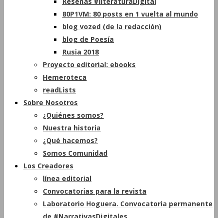
Reseñas #literaturaDigital
80P1VM: 80 posts en 1 vuelta al mundo
blog vozed (de la redacción)
blog de Poesía
Rusia 2018
Proyecto editorial: ebooks
Hemeroteca
readLists
Sobre Nosotros
¿Quiénes somos?
Nuestra historia
¿Qué hacemos?
Somos Comunidad
Los Creadores
línea editorial
Convocatorias para la revista
Laboratorio Hoguera. Convocatoria permanente
de #NarrativasDigitales