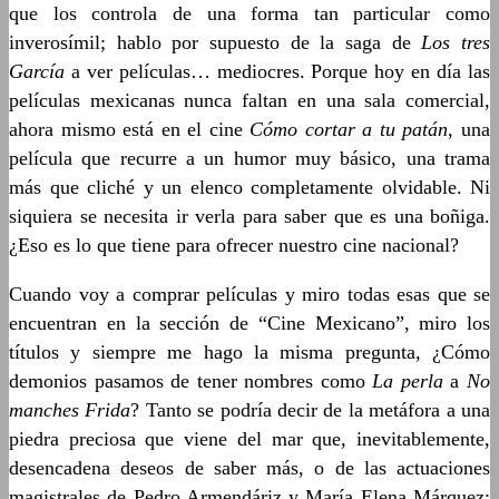
que los controla de una forma tan particular como
inverosímil; hablo por supuesto de la saga de
Los tres
García
a ver películas… mediocres. Porque hoy en día las
películas mexicanas nunca faltan en una sala comercial,
ahora mismo está en el cine
Cómo cortar a tu patán
, una
película que recurre a un humor muy básico, una trama
más que cliché y un elenco completamente olvidable. Ni
siquiera se necesita ir verla para saber que es una boñiga.
¿Eso es lo que tiene para ofrecer nuestro cine nacional?
Cuando voy a comprar películas y miro todas esas que se
encuentran en la sección de “Cine Mexicano”, miro los
títulos y siempre me hago la misma pregunta, ¿Cómo
demonios pasamos de tener nombres como
La perla
a
No
manches Frida
? Tanto se podría decir de la metáfora a una
piedra preciosa que viene del mar que, inevitablemente,
desencadena deseos de saber más, o de las actuaciones
magistrales de Pedro Armendáriz y María Elena Márquez;