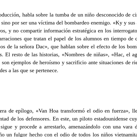
roducción, habla sobre la tumba de un niño desconocido de c
a, sino por ser una víctima del bombardeo enemigo. «Ky y sus
eros, y no compartir información estratégica en los interroga
 narraciones que tratan el papel de los alumnos en tiempo d
os de la señora Dac», que hablan sobre el efecto de los bomb
nes. El resto de las historias, «Nombres de niñas», «Hac, el
n ejemplos de heroísmo y sacrificio ante situaciones de ri
des a las que se pertenece.
era de epílogo, «Van Hoa transformó el odio en fuerza», ll
luntad de los defensores. En este, un piloto estadounidense c
o sigue y procede a arrestarlo, amenazándolo con una vara d
iño un fulgor hecho con el odio de todos los niños vietnami