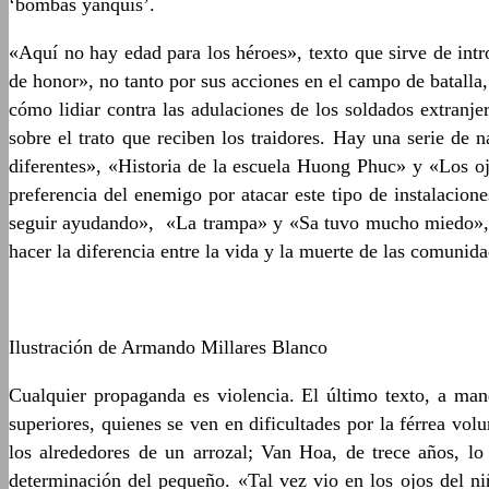
‘bombas yanquis’.
«Aquí no hay edad para los héroes», texto que sirve de int
de honor», no tanto por sus acciones en el campo de batall
cómo lidiar contra las adulaciones de los soldados extranj
sobre el trato que reciben los traidores. Hay una serie de
diferentes», «Historia de la escuela Huong Phuc» y «Los oj
preferencia del enemigo por atacar este tipo de instalacio
seguir ayudando», «La trampa» y «Sa tuvo mucho miedo», so
hacer la diferencia entre la vida y la muerte de las comunida
Ilustración de Armando Millares Blanco
Cualquier propaganda es violencia. El último texto, a man
superiores, quienes se ven en dificultades por la férrea vo
los alrededores de un arrozal; Van Hoa, de trece años, l
determinación del pequeño. «Tal vez vio en los ojos del n