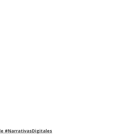
e #NarrativasDigitales