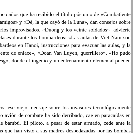
inco años que ha recibido el título póstumo de «Combatiente
 amigos» y «Dé, la que cayó de la Luna», dan consejos sobre
torios improvisados. «Duong y los veinte soldados» advierte
e clases durante los bombardeos: «Las aulas de Viet Nam son
ardeos en Hanoi, instrucciones para evacuar las aulas, y la
 agente de enlace», «Doan Van Luyen, guerrillero», «Ho pudo
esgo, donde el ingenio y un entrenamiento elemental pueden
eva ese viejo mensaje sobre los invasores tecnológicamente
uyo avión de combate ha sido derribado, cae en paracaídas en
e bambú. El piloto, a pesar de estar armado, cede ante la
tas que han visto a sus madres despedazadas por las bombas