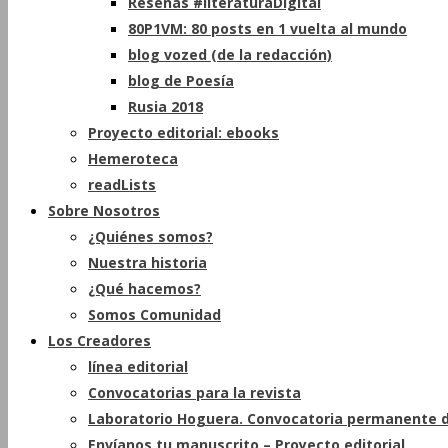
Reseñas #literaturaDigital
80P1VM: 80 posts en 1 vuelta al mundo
blog vozed (de la redacción)
blog de Poesía
Rusia 2018
Proyecto editorial: ebooks
Hemeroteca
readLists
Sobre Nosotros
¿Quiénes somos?
Nuestra historia
¿Qué hacemos?
Somos Comunidad
Los Creadores
línea editorial
Convocatorias para la revista
Laboratorio Hoguera. Convocatoria permanente d
Envíanos tu manuscrito – Proyecto editorial