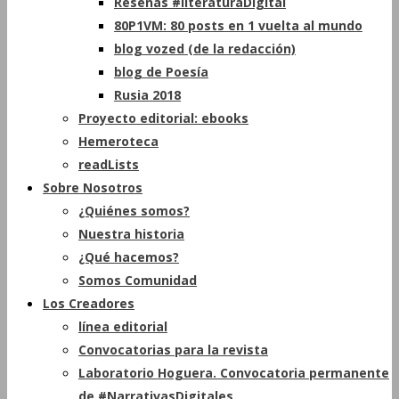
Reseñas #literaturaDigital
80P1VM: 80 posts en 1 vuelta al mundo
blog vozed (de la redacción)
blog de Poesía
Rusia 2018
Proyecto editorial: ebooks
Hemeroteca
readLists
Sobre Nosotros
¿Quiénes somos?
Nuestra historia
¿Qué hacemos?
Somos Comunidad
Los Creadores
línea editorial
Convocatorias para la revista
Laboratorio Hoguera. Convocatoria permanente
de #NarrativasDigitales