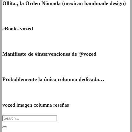
Ollita., la Orden Nómada (mexican handmade design)
eBooks vozed
Manifiesto de #intervenciones de @vozed
Probablemente la única columna dedicada…
vozed imagen columna reseñas