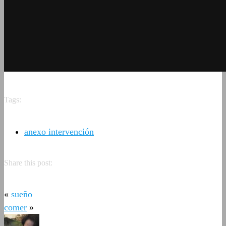
Tags:
anexo intervención
Share this post:
«
sueño
comer
»