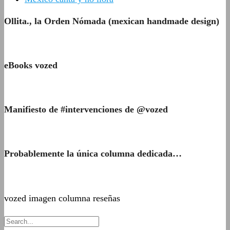
Ollita., la Orden Nómada (mexican handmade design)
eBooks vozed
Manifiesto de #intervenciones de @vozed
Probablemente la única columna dedicada…
vozed imagen columna reseñas