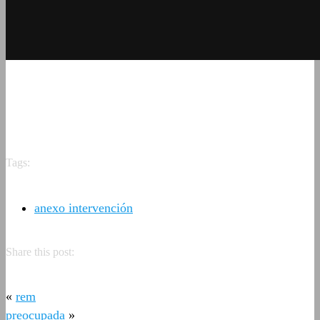
Tags:
anexo intervención
Share this post:
«
rem
preocupada
»