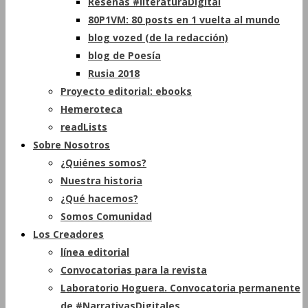
Reseñas #literaturaDigital
80P1VM: 80 posts en 1 vuelta al mundo
blog vozed (de la redacción)
blog de Poesía
Rusia 2018
Proyecto editorial: ebooks
Hemeroteca
readLists
Sobre Nosotros
¿Quiénes somos?
Nuestra historia
¿Qué hacemos?
Somos Comunidad
Los Creadores
línea editorial
Convocatorias para la revista
Laboratorio Hoguera. Convocatoria permanente
de #NarrativasDigitales