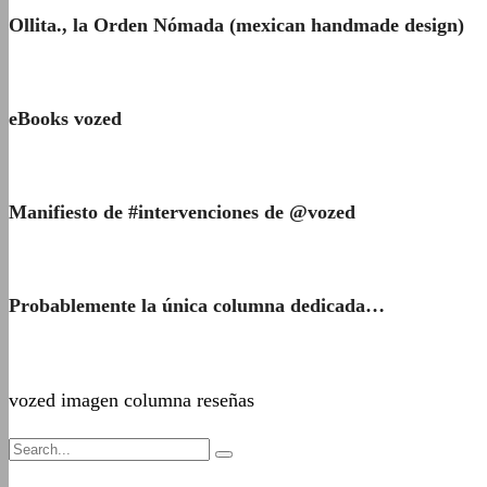
Ollita., la Orden Nómada (mexican handmade design)
eBooks vozed
Manifiesto de #intervenciones de @vozed
Probablemente la única columna dedicada…
vozed imagen columna reseñas