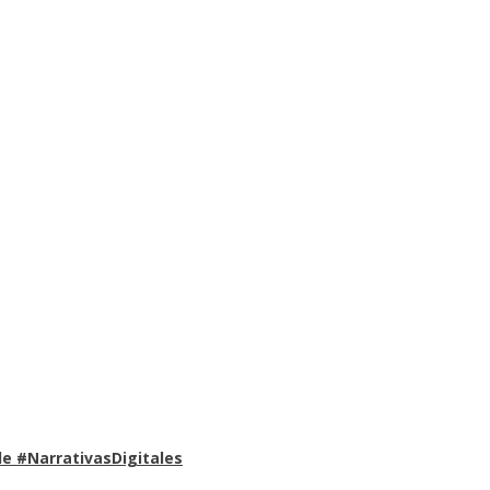
e #NarrativasDigitales