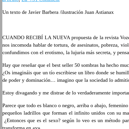
Un texto de Javier Barbera /ilustración Juan Astianax
CUANDO RECIBÍ LA NUEVA propuesta de la revista Vo
nos incomoda hablar de tortura, de asesinatos, pobreza, v
confundimos con el erotismo, la lujuria más secreta, y pensar
Hay que reseñar que el best seller 50 sombras ha hecho mu
¿Os imagináis que un tío escribiese un libro donde se humil
de poder y dominación… imagino que la sociedad lo admitió c
Estoy divagando y me distrae de lo verdaderamente important
Parece que todo es blanco o negro, arriba o abajo, femenin
pequeños ladrillos que forman el infinito unidos con su ma
¿Entonces que es el sexo? según lo veo es un método para 
transforma en «y».