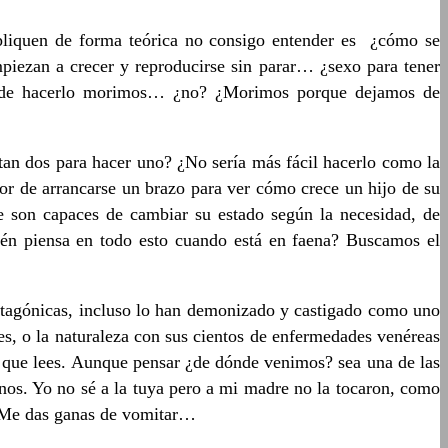
liquen de forma teórica no consigo entender es ¿cómo se
iezan a crecer y reproducirse sin parar… ¿sexo para tener
an de hacerlo morimos… ¿no? ¿Morimos porque dejamos de
an dos para hacer uno? ¿No sería más fácil hacerlo como la
or de arrancarse un brazo para ver cómo crece un hijo de su
 son capaces de cambiar su estado según la necesidad, de
ién piensa en todo esto cuando está en faena? Buscamos el
tagónicas, incluso lo han demonizado y castigado como uno
es, o la naturaleza con sus cientos de enfermedades venéreas
ú que lees. Aunque pensar ¿de dónde venimos? sea una de las
nos. Yo no sé a la tuya pero a mi madre no la tocaron, como
…? Me das ganas de vomitar…