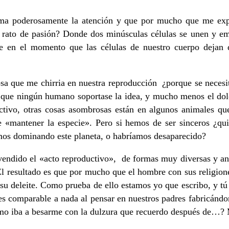
ama poderosamente la atención y que por mucho que me exp
 rato de pasión? Donde dos minúsculas células se unen y emp
ue en el momento que las células de nuestro cuerpo dej
 que me chirria en nuestra reproducción ¿porque se necesit
eo que ningún humano soportase la idea, y mucho menos el dol
vo, otras cosas asombrosas están en algunos animales que
e «mantener la especie». Pero si hemos de ser sinceros ¿qu
íamos dominando este planeta, o habríamos desaparecido?
vendido el «acto reproductivo», de formas muy diversas y an
El resultado es que por mucho que el hombre con sus religion
su deleite. Como prueba de ello estamos yo que escribo, y t
 es comparable a nada al pensar en nuestros padres fabricándo
, ¿cómo iba a besarme con la dulzura que recuerdo después de