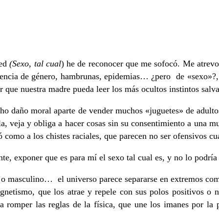
zed
(Sexo, tal cual
) he de reconocer que me sofocó. Me atrevo
iolencia de género, hambrunas, epidemias… ¿pero de «sexo»?, 
 que nuestra madre pueda leer los más ocultos instintos salvaj
cho daño moral aparte de vender muchos «juguetes» de adulto
la, veja y obliga a hacer cosas sin su consentimiento a una m
omo a los chistes raciales, que parecen no ser ofensivos cua
e, exponer que es para mí el sexo tal cual es, y no lo podrí
o o masculino… el universo parece separarse en extremos com
gnetismo, que los atrae y repele con sus polos positivos o 
romper las reglas de la física, que une los imanes por la 