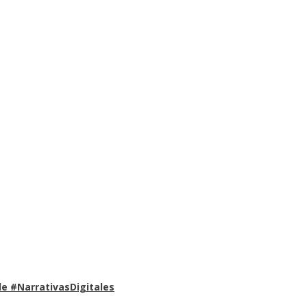
e #NarrativasDigitales