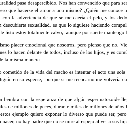
turalidad pasa desapercibido. Nos han convencido que para ser 
centero que hacerse el amor a uno mismo? ¿Quién me conoce m
 con la advertencia de que se me caería el pelo, y los ded
n descubierta sexualidad, es que lo siguiese haciendo compul
de listo estoy totalmente calvo, aunque por suerte mantengo l
 mismo placer emocional que nosotros, pero pienso que no. 
nes lo hacen delante de todos, incluso de los hijos, y es co
a de la misma manera…
o cometido de la vida del macho es intentar el acto una sola 
ligión en su especie, porque si me reencarno me volvería cur
 la hembra con la esperanza de que algún espermatozoide lle
iles de millones de peces, durante miles de millones de año
estos ejemplo quiero exponer lo diverso que puede ser, pero
a nacer, no hay padre que no se mire al espejo al ver a sus hij