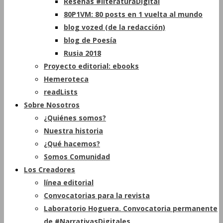
Reseñas #literaturaDigital
80P1VM: 80 posts en 1 vuelta al mundo
blog vozed (de la redacción)
blog de Poesía
Rusia 2018
Proyecto editorial: ebooks
Hemeroteca
readLists
Sobre Nosotros
¿Quiénes somos?
Nuestra historia
¿Qué hacemos?
Somos Comunidad
Los Creadores
línea editorial
Convocatorias para la revista
Laboratorio Hoguera. Convocatoria permanente
de #NarrativasDigitales