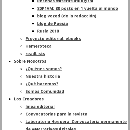
Reseñas #literaturaDigital
80P1VM: 80 posts en 1 vuelta al mundo
blog vozed (de la redacción)
blog de Poesía
Rusia 2018
Proyecto editorial: ebooks
Hemeroteca
readLists
Sobre Nosotros
¿Quiénes somos?
Nuestra historia
¿Qué hacemos?
Somos Comunidad
Los Creadores
línea editorial
Convocatorias para la revista
Laboratorio Hoguera. Convocatoria permanente
de #NarrativasDigitales