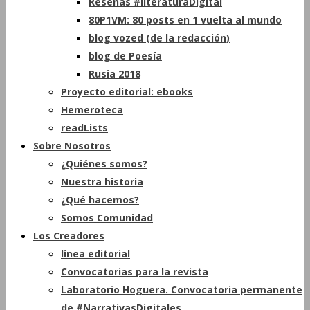
Reseñas #literaturaDigital
80P1VM: 80 posts en 1 vuelta al mundo
blog vozed (de la redacción)
blog de Poesía
Rusia 2018
Proyecto editorial: ebooks
Hemeroteca
readLists
Sobre Nosotros
¿Quiénes somos?
Nuestra historia
¿Qué hacemos?
Somos Comunidad
Los Creadores
línea editorial
Convocatorias para la revista
Laboratorio Hoguera. Convocatoria permanente
de #NarrativasDigitales