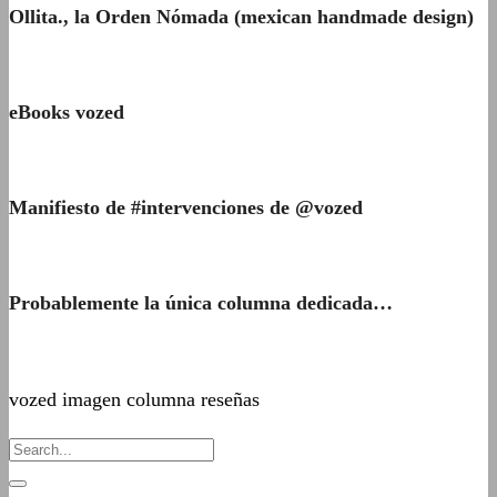
Ollita., la Orden Nómada (mexican handmade design)
eBooks vozed
Manifiesto de #intervenciones de @vozed
Probablemente la única columna dedicada…
vozed imagen columna reseñas