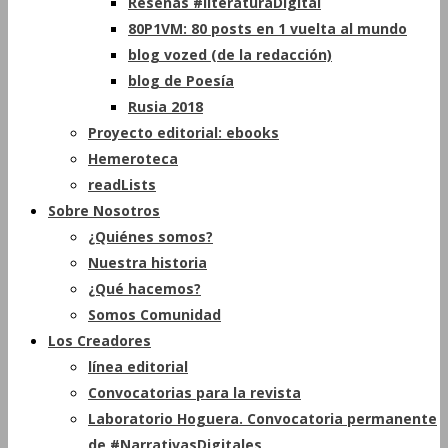
Reseñas #literaturaDigital
80P1VM: 80 posts en 1 vuelta al mundo
blog vozed (de la redacción)
blog de Poesía
Rusia 2018
Proyecto editorial: ebooks
Hemeroteca
readLists
Sobre Nosotros
¿Quiénes somos?
Nuestra historia
¿Qué hacemos?
Somos Comunidad
Los Creadores
línea editorial
Convocatorias para la revista
Laboratorio Hoguera. Convocatoria permanente
de #NarrativasDigitales