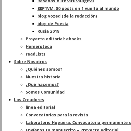
Reseñas #literaturaDigital
80P1VM: 80 posts en 1 vuelta al mundo
blog vozed (de la redacción)
blog de Poesía
Rusia 2018
Proyecto editorial: ebooks
Hemeroteca
readLists
Sobre Nosotros
¿Quiénes somos?
Nuestra historia
¿Qué hacemos?
Somos Comunidad
Los Creadores
línea editorial
Convocatorias para la revista
Laboratorio Hoguera. Convocatoria permanente d
Envíanos tu manuscrito – Proyecto editorial