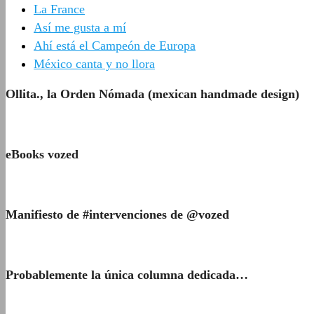
La France
Así me gusta a mí
Ahí está el Campeón de Europa
México canta y no llora
Ollita., la Orden Nómada (mexican handmade design)
eBooks vozed
Manifiesto de #intervenciones de @vozed
Probablemente la única columna dedicada…