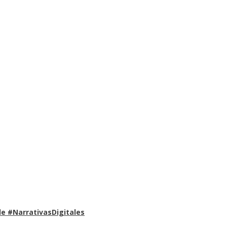
e #NarrativasDigitales