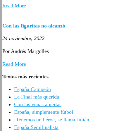
Read More
Con las figuritas no alcanzó
24 noviembre, 2022
Por Andrés Margolles
Read More
Textos más recientes
España Campeón
La Final más querida
Con las venas abiertas
España, simplemente fútbol
¡Tenemos un héroe, se llama Julián!
España Semifinalista