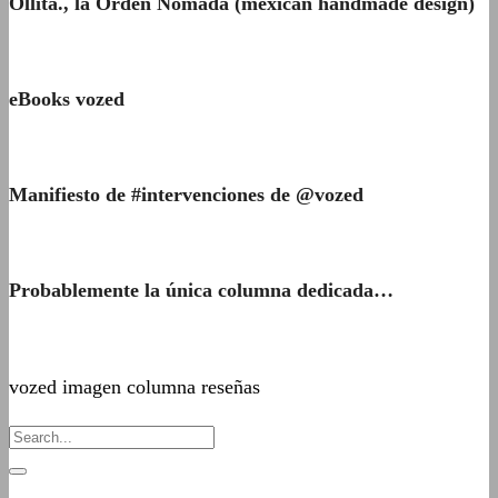
Ollita., la Orden Nómada (mexican handmade design)
eBooks vozed
Manifiesto de #intervenciones de @vozed
Probablemente la única columna dedicada…
vozed imagen columna reseñas