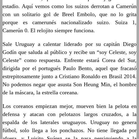
estadio. Aquí vemos como los suizos derrotan a Camerún
con un solitario gol de Breel Embolo, que no lo grita
porque es camerunés nacionalizado suizo. Suiza 1,
Camerún 0. El relojito siempre funciona.
Sale Uruguay a calentar liderado por su capitán Diego
Godín que saluda al público y recibe un “soy Celeste, soy
Celeste” como respuesta. Enfrente estará Corea del Sur,
dirigida por el portugués Paulo Bento, aquel que fracasó
estrepitosamente junto a Cristiano Ronaldo en Brasil 2014.
No podemos negar que asusta Son Heung Min, el hombre
de la máscara, la estrella coreana.
Los coreanos empiezan mejor, mueven bien la pelota en
defensa y atacan con pelotazos largos cruzados, a la
espalda de los laterales uruguayos. Uruguay no genera
fútbol, solo llega a los ponchazos. No tiene llegada por
afuera, y Luisito Suárez se la pasa persiguiendo a la