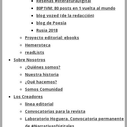
Reseñas #literaturaDigital
80P1VM: 80 posts en 1 vuelta al mundo
blog vozed (de la redacción)
blog de Poesía
Rusia 2018
Proyecto editorial: ebooks
Hemeroteca
readLists
Sobre Nosotros
¿Quiénes somos?
Nuestra historia
¿Qué hacemos?
Somos Comunidad
Los Creadores
línea editorial
Convocatorias para la revista
Laboratorio Hoguera. Convocatoria permanente
de #NarrativasDigitales