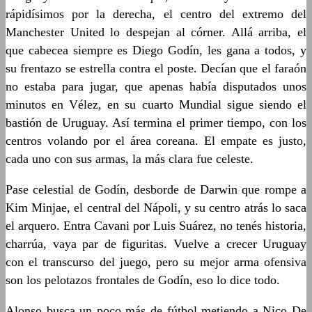
rápidísimos por la derecha, el centro del extremo del
Manchester United lo despejan al córner. Allá arriba, el
que cabecea siempre es Diego Godín, les gana a todos, y
su frentazo se estrella contra el poste. Decían que el faraón
no estaba para jugar, que apenas había disputados unos
minutos en Vélez, en su cuarto Mundial sigue siendo el
bastión de Uruguay. Así termina el primer tiempo, con los
centros volando por el área coreana. El empate es justo,
cada uno con sus armas, la más clara fue celeste.
Pase celestial de Godín, desborde de Darwin que rompe a
Kim Minjae, el central del Nápoli, y su centro atrás lo saca
el arquero. Entra Cavani por Luis Suárez, no tenés historia,
charrúa, vaya par de figuritas. Vuelve a crecer Uruguay
con el transcurso del juego, pero su mejor arma ofensiva
son los pelotazos frontales de Godín, eso lo dice todo.
Alonso busca un poco más de fútbol metiendo a Nico De