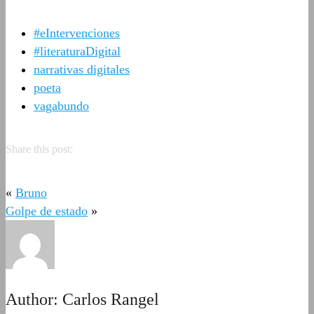
#eIntervenciones
#literaturaDigital
narrativas digitales
poeta
vagabundo
Share this post:
«
Bruno
Golpe de estado
»
Author:
Carlos Rangel