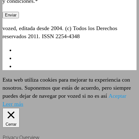
y condiciones.*
vozed, editada desde 2004. (c) Todos los Derechos
reservados 2011. ISSN 2254-4348
Esta web utiliza cookies para mejorar tu experiencia con
nosotros. Suponemos que estás de acuerdo, pero siempre
puedes dejar de navegar por vozed si no es así
Aceptar
Leer más
Cerrar
Privacy Overview