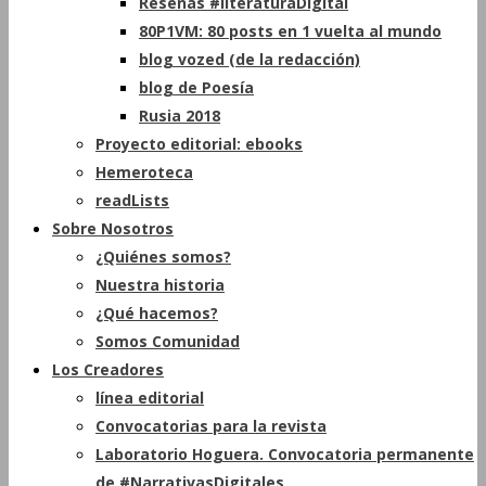
Reseñas #literaturaDigital
80P1VM: 80 posts en 1 vuelta al mundo
blog vozed (de la redacción)
blog de Poesía
Rusia 2018
Proyecto editorial: ebooks
Hemeroteca
readLists
Sobre Nosotros
¿Quiénes somos?
Nuestra historia
¿Qué hacemos?
Somos Comunidad
Los Creadores
línea editorial
Convocatorias para la revista
Laboratorio Hoguera. Convocatoria permanente
de #NarrativasDigitales