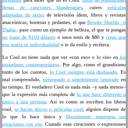
alrededor
para saber qué no es Cool:
listas de popularidad
llenas de canciones blandengues
, cutres
películas
adaptadas de series
de televisión ídem, libros y revistas
anacrónicas, horteras y pedantes, el que
Brooke Shields –o
Thalía–
pase como un ejemplo de belleza, el que te pongas
un jeans de $150 dólares
o unos tenis de $80 y
creas que
eso realza tu individualidad
o te da estilo y etcétera.
Lo Cool no tiene nada que ver «con eso» o lo «in» en
los
estándares contemporáneos
. Por algo, como el grandísimo
tonto de los cuentos,
lo Cool siempre está desfasado
. Es
mal comprendido,
perseguido o simplemente ignorado
en
su tiempo. El verdadero Cool es nada más –y nada menos–
que la expresión más completa de
lo que hace diferente o
único a una persona
. Así es como se escriben los libros
cool,
se hacen discos o películas cool
; alguien dispone de
lo que lo hace único y
liberalmente impregna sus
creaciones con eso
. Cuando esas creaciones o expresiones