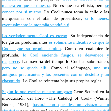
manera en que se muestra
. No es que sea elitista, pero
se
conoce por sí mismo
. Lo Cool nunca toma la calle o las
marquesinas con el afán de proselitizar;
si lo tienes,
eventualmente la montaña vendrá a ti
.
Lo verdaderamente Cool es eterno
. Su independencia de
los gustos predominantes
es solamente indicativo de que lo
Cool sigue su propio camino
. Como en cualquier fe
profunda,
lo Cool enciende fuegos, se desvanece y
reaparece
. La mayoría del tiempo lo Cool es subterráneo,
pero no se queda allí
. Como el relámpago,
une sus
antiguos practicantes y los presentes con un destello y un
chasquido
. Lo Cool se reintenta bajo sus propias reglas.
Según lo que escribe nuestro amigazo
Gene Sculatti en la
introducción del libro «The Catalog of Cool» (Warner
Books, 1981),
bastará con que des un vistazo a tu