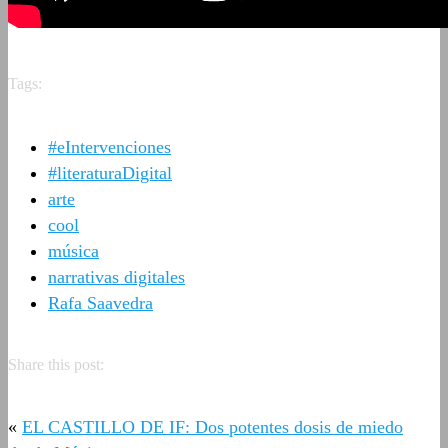
Tags:
#eIntervenciones
#literaturaDigital
arte
cool
música
narrativas digitales
Rafa Saavedra
Share this post:
«
EL CASTILLO DE IF: Dos potentes dosis de miedo