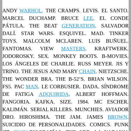
ANDY
WARHOL
. THE CRAMPS. LEVIS. EL SANTO.
MARCEL DUCHAMP. BRUCE
LEE
. EL CONDE
PÁTULA. THE BEAT
GENERATION
. SALVADOR
DALÍ. STAR WARS. ESQUIVEL. MAD. TINKER
TOYS. MALCOLM MCLAREN. LUIS BUÑUEL.
FANTOMAS. VIEW
MASTERS
. KRAFTWERK.
JODOROSKY. SEX. MONKEY BOOTS. B-MOVIES.
LOS ÁNGELES DE CHARLIE. RUSS MEYER. JIS Y
TRINO. THE JESUS AND MARY
CHAIN
. NIETZSCHE.
THE WONDER BRA. THE B-52’S. BRIAN WILSON.
FS5. PAC
MAN
. LE CORBUSIER. DADA. SÍNDROME
DE FATIGA
ADQUIRIDA
. ALBERT HOFFMAN.
FANGORIA. KAFKA. SIZE. 1984. MC ESCHER.
KALIMÁN. SERIAL KILLERS. MUNCHIES. AVIADOR
DRO. HIROSHIMA. THE JAM. JAMES
BROWN
.
SUICIDIO DE PERSONALIDADES. COMICS. PUNK