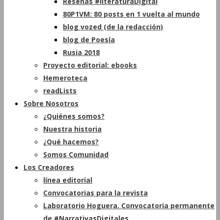
Reseñas #literaturaDigital
80P1VM: 80 posts en 1 vuelta al mundo
blog vozed (de la redacción)
blog de Poesía
Rusia 2018
Proyecto editorial: ebooks
Hemeroteca
readLists
Sobre Nosotros
¿Quiénes somos?
Nuestra historia
¿Qué hacemos?
Somos Comunidad
Los Creadores
línea editorial
Convocatorias para la revista
Laboratorio Hoguera. Convocatoria permanente
de #NarrativasDigitales