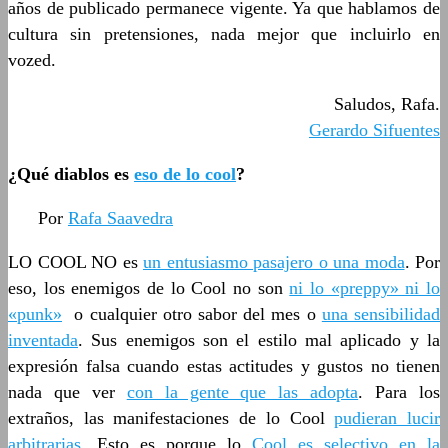
años de publicado permanece vigente. Ya que hablamos de
cultura sin pretensiones, nada mejor que incluirlo en
vozed.
Saludos, Rafa.
Gerardo Sifuentes
¿Qué diablos es
eso de lo cool
?
Por
Rafa Saavedra
LO COOL NO es
un entusiasmo pasajero o una moda
. Por
eso, los enemigos de lo Cool no son
ni lo «preppy» ni lo
«punk»
o cualquier otro sabor del mes o
una sensibilidad
inventada
. Sus enemigos son el estilo mal aplicado y la
expresión falsa cuando estas actitudes y gustos no tienen
nada que ver
con la gente que las adopta
. Para los
extraños, las manifestaciones de lo Cool
pudieran lucir
arbitrarias
. Esto es porque lo
Cool es selectivo en la