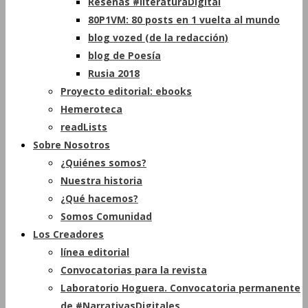
Reseñas #literaturaDigital
80P1VM: 80 posts en 1 vuelta al mundo
blog vozed (de la redacción)
blog de Poesía
Rusia 2018
Proyecto editorial: ebooks
Hemeroteca
readLists
Sobre Nosotros
¿Quiénes somos?
Nuestra historia
¿Qué hacemos?
Somos Comunidad
Los Creadores
línea editorial
Convocatorias para la revista
Laboratorio Hoguera. Convocatoria permanente
de #NarrativasDigitales