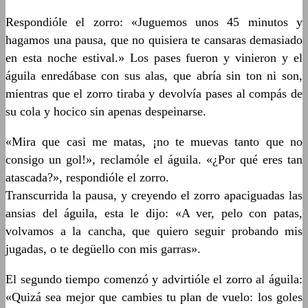
Respondióle el zorro: «Juguemos unos 45 minutos y
hagamos una pausa, que no quisiera te cansaras demasiado
en esta noche estival.» Los pases fueron y vinieron y el
águila enredábase con sus alas, que abría sin ton ni son,
mientras que el zorro tiraba y devolvía pases al compás de
su cola y hocico sin apenas despeinarse.
«Mira que casi me matas, ¡no te muevas tanto que no
consigo un gol!», reclamóle el águila. «¿Por qué eres tan
atascada?», respondióle el zorro.
Transcurrida la pausa, y creyendo el zorro apaciguadas las
ansias del águila, esta le dijo: «A ver, pelo con patas,
volvamos a la cancha, que quiero seguir probando mis
jugadas, o te degüello con mis garras».
El segundo tiempo comenzó y advirtióle el zorro al águila:
«Quizá sea mejor que cambies tu plan de vuelo: los goles