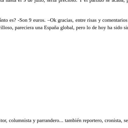
ta hasta el 9 de julio, sería precioso. Y el partido se acaba
nto es? -Son 9 euros. –Ok gracias, entre risas y comentario
lloso, pareciera una España global, pero lo de hoy ha sido s
or, columnista y parrandero... también reportero, cronista, 