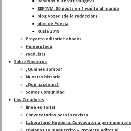
Reseñas #literaturaDigital
80P1VM: 80 posts en 1 vuelta al mundo
blog vozed (de la redacción)
blog de Poesía
Rusia 2018
Proyecto editorial: ebooks
Hemeroteca
readLists
Sobre Nosotros
¿Quiénes somos?
Nuestra historia
¿Qué hacemos?
Somos Comunidad
Los Creadores
línea editorial
Convocatorias para la revista
Laboratorio Hoguera. Convocatoria permanente d
Envíanos tu manuscrito – Proyecto editorial