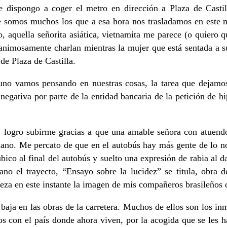
me dispongo a coger el metro en dirección a Plaza de Castil
ue somos muchos los que a esa hora nos trasladamos en este me
 aquella señorita asiática, vietnamita me parece (o quiero qu
 animosamente charlan mientras la mujer que está sentada a s
de Plaza de Castilla.
uno vamos pensando en nuestras cosas, la tarea que dejamos
negativa por parte de la entidad bancaria de la petición de h
r, logro subirme gracias a que una amable señora con atuend
mano. Me percato de que en el autobús hay más gente de lo no
ubico al final del autobús y suelto una expresión de rabia al 
no el trayecto, “Ensayo sobre la lucidez” se titula, obra
za en este instante la imagen de mis compañeros brasileños dis
 baja en las obras de la carretera. Muchos de ellos son los 
ados con el país donde ahora viven, por la acogida que se les 