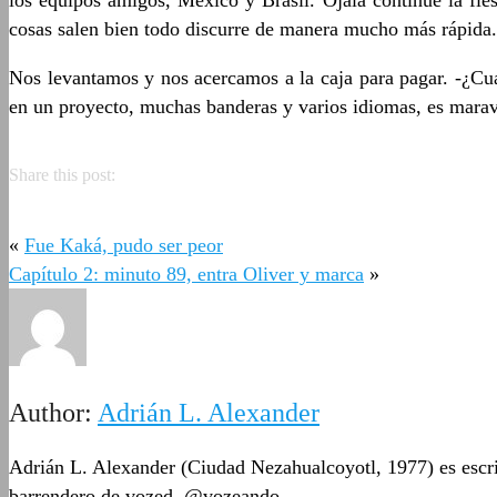
los equipos amigos, México y Brasil. Ojalá continúe la fies
cosas salen bien todo discurre de manera mucho más rápida.
Nos levantamos y nos acercamos a la caja para pagar. -¿Cuá
en un proyecto, muchas banderas y varios idiomas, es maravi
Share this post:
«
Fue Kaká, pudo ser peor
Capítulo 2: minuto 89, entra Oliver y marca
»
Author:
Adrián L. Alexander
Adrián L. Alexander (Ciudad Nezahualcoyotl, 1977) es escrit
barrendero de vozed. @vozeando