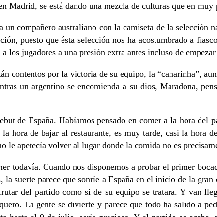
a en Madrid, se está dando una mezcla de culturas que en muy
a un compañero australiano con la camiseta de la selección na
ón, puesto que ésta selección nos ha acostumbrado a fiascos 
 a los jugadores a una presión extra antes incluso de empezar
tán contentos por la victoria de su equipo, la “canarinha”, a
tras un argentino se encomienda a su dios, Maradona, pensa
l debut de España. Habíamos pensado en comer a la hora del 
 la hora de bajar al restaurante, es muy tarde, casi la hora 
e no le apetecía volver al lugar donde la comida no es precisam
r todavía. Cuando nos disponemos a probar el primer bocado l
 la suerte parece que sonríe a España en el inicio de la gran 
frutar del partido como si de su equipo se tratara. Y van lleg
rquero. La gente se divierte y parece que todo ha salido a ped