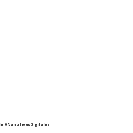
e #NarrativasDigitales