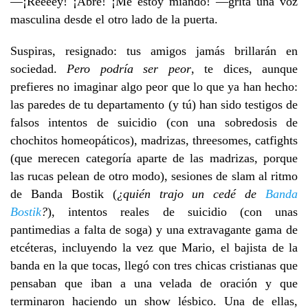
—¡Reeeey! ¡Abre! ¡Me estoy miando! —grita una voz
masculina desde el otro lado de la puerta.
Suspiras, resignado: tus amigos jamás brillarán en
sociedad.
Pero podría ser peor
, te dices, aunque
prefieres no imaginar algo peor que lo que ya han hecho:
las paredes de tu departamento (y tú) han sido testigos de
falsos intentos de suicidio (con una sobredosis de
chochitos homeopáticos), madrizas, threesomes, catfights
(que merecen categoría aparte de las madrizas, porque
las rucas pelean de otro modo), sesiones de slam al ritmo
de Banda Bostik (
¿quién trajo un cedé de
Banda
Bostik
?
), intentos reales de suicidio (con unas
pantimedias a falta de soga) y una extravagante gama de
etcéteras, incluyendo la vez que Mario, el bajista de la
banda en la que tocas, llegó con tres chicas cristianas que
pensaban que iban a una velada de oración y que
terminaron haciendo un show lésbico. Una de ellas,