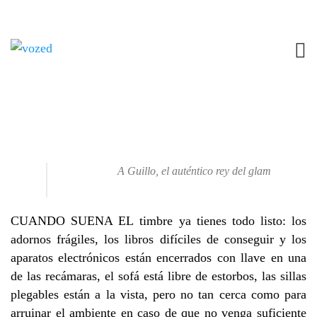
REY DEL GLAM
8 MARZO, 2016
CUENTO
,
DOSSIER 04
NO COMMENTS
Un cuento de Raquel Castro.
A Guillo, el auténtico rey del glam
CUANDO SUENA EL timbre ya tienes todo listo: los
adornos frágiles, los libros difíciles de conseguir y los
aparatos electrónicos están encerrados con llave en una
de las recámaras, el sofá está libre de estorbos, las sillas
plegables están a la vista, pero no tan cerca como para
arruinar el ambiente en caso de que no venga suficiente