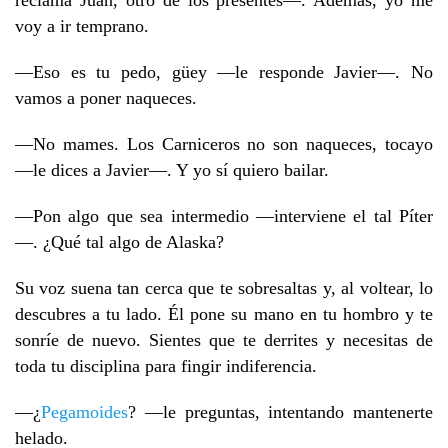
reclama Juan, otro de los presentes—. Además, yo me
voy a ir temprano.
—Eso es tu pedo, güey —le responde Javier—. No
vamos a poner naqueces.
—No mames. Los Carniceros no son naqueces, tocayo
—le dices a Javier—. Y yo sí quiero bailar.
—Pon algo que sea intermedio —interviene el tal Píter
—. ¿Qué tal algo de Alaska?
Su voz suena tan cerca que te sobresaltas y, al voltear, lo
descubres a tu lado. Él pone su mano en tu hombro y te
sonríe de nuevo. Sientes que te derrites y necesitas de
toda tu disciplina para fingir indiferencia.
—¿
Pegamoides
? —le preguntas, intentando mantenerte
helado.