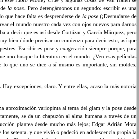
n este rubro Mötley Crüe y algunas cosas de Van Halen se
o de
la pose
. Pero detengámonos un segundo: escribir es una
 lo que hace falta es desprenderse de
la pose
(¡Desnudarse de
rvar el mundo nuestro cada vez con ojos nuevos para darnos
 Iba a decir que es así desde Cortázar y García Márquez, pero
y bien dónde precisar un comienzo para decir esto, así que
upestres. Escribir es pose y exageración siempre porque, para
e uno busque la literatura en el mundo. ¿Ven esas películas
e lo que uno se dice a sí mismo es importante, sin moldes,
 Hay excepciones, claro. Y entre ellas, acaso la más notoria
 una aproximación variopinta al tema del glam y la pose desde
justamente, se da un chapuzón al alma humana a través de un
oducción plantea desde mucho más lejos; Edgar Adrián Mora
 los setenta, y que vivió o padeció en adolescencia propia la