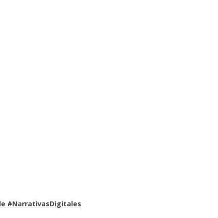
e #NarrativasDigitales