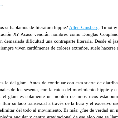
n
.
si hablamos de literatura hippie?
Allen Ginsberg
, Timothy
Generación X? Acaso vendrán nombres como Douglas Coupla
n demasiada dificultad una contraparte literaria. Desde el ja
siempre viven cardúmenes de colores extraños, suele hacerse s
es la del glam. Antes de continuar con esta suerte de diatrib
ales de los sesenta, con la caída del movimiento hippie y c
feo, el glam es solamente un montón de niños ricos estadou
luir su lado transexual a través de la licra y el excesivo us
elimitar del todo al movimiento. Es más: ¿fue de verdad un m
iedra angular y centro gravitacional de ese algo que se lla