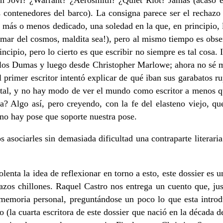
on Jovi? ¿Warrant? ¿Aerosmith? ¿Quiet Riot? Jamás (acaso e
os contenedores del barco). La consigna parece ser el rechaz
al más o menos dedicado, una soledad en la que, en principio,
amar del cosmos, maldita sea!), pero al mismo tiempo es obse
cipio, pero lo cierto es que escribir no siempre es tal cosa.
 los Dumas y luego desde Christopher Marlowe; ahora no sé mu
l primer escritor intentó explicar de qué iban sus garabatos r
 tal, y no hay modo de ver el mundo como escritor a menos qu
a? Algo así, pero creyendo, con la fe del elasteno viejo, qu
no hay pose que soporte nuestra pose.
asociarles sin demasiada dificultad una contraparte literaria.
lenta la idea de reflexionar en torno a esto, este dossier es
tarrazos chillones. Raquel Castro nos entrega un cuento que, 
 memoria personal, preguntándose un poco lo que esta intr
 (la cuarta escritora de este dossier que nació en la década de