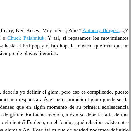
 Leary, Ken Kesey. Muy bien. ¿Punk?
Anthony Burgess
. ¿Y
nd o
Chuck Palahniuk
. Y así, si repasamos los movimientos
zz hasta el brit pop y el hip hop, la música, que más que un
iempre de playas literarias.
a, debería yo definir el glam, pero eso es complicado, puesto
omo una respuesta a éste; pero también el glam puede ser la
nidenses que en algún momento de su primera adolescencia
o de glitter. En buena medida, a esto se debe la falta de una
ovimiento? Es decir, en el fondo, ¿qué relación existe entre
ma glam) y Axl Rose (si es que de verdad podemos definirlo