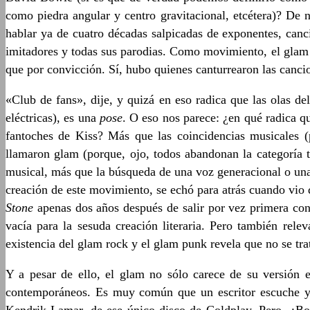
como piedra angular y centro gravitacional, etcétera)? De 
hablar ya de cuatro décadas salpicadas de exponentes, canci
imitadores y todas sus parodias. Como movimiento, el glam
que por convicción. Sí, hubo quienes canturrearon las cancio
«Club de fans», dije, y quizá en eso radica que las olas de
eléctricas), es una
pose
. O eso nos parece: ¿en qué radica 
fantoches de Kiss? Más que las coincidencias musicales (
llamaron glam (porque, ojo, todos abandonan la categoría t
musical, más que la búsqueda de una voz generacional o una c
creación de este movimiento, se echó para atrás cuando vio qu
Stone
apenas dos años después de salir por vez primera con l
vacía para la sesuda creación literaria. Pero también rel
existencia del glam rock y el glam punk revela que no se tr
Y a pesar de ello, el glam no sólo carece de su versión es
contemporáneos. Es muy común que un escritor escuche y 