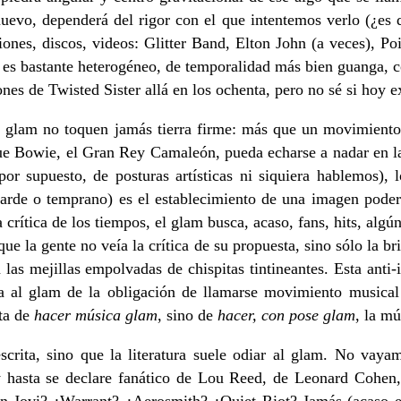
nuevo, dependerá del rigor con el que intentemos verlo (¿es
ones, discos, videos: Glitter Band, Elton John (a veces), Po
 es bastante heterogéneo, de temporalidad más bien guanga, c
nes de Twisted Sister allá en los ochenta, pero no sé si hoy e
l glam no toquen jamás tierra firme: más que un movimiento o
que Bowie, el Gran Rey Camaleón, pueda echarse a nadar en l
por supuesto, de posturas artísticas ni siquiera hablemos),
arde o temprano) es el establecimiento de una imagen podero
rítica de los tiempos, el glam busca, acaso, fans, hits, algún
e la gente no veía la crítica de su propuesta, sino sólo la br
as mejillas empolvadas de chispitas tintineantes. Esta anti-i
eva al glam de la obligación de llamarse movimiento musica
ata de
hacer música glam
, sino de
hacer, con pose glam
, la mú
crita, sino que la literatura suele odiar al glam. No vayamo
hasta se declare fanático de Lou Reed, de Leonard Cohen,