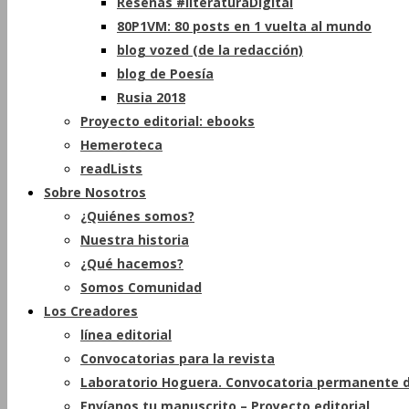
Reseñas #literaturaDigital
80P1VM: 80 posts en 1 vuelta al mundo
blog vozed (de la redacción)
blog de Poesía
Rusia 2018
Proyecto editorial: ebooks
Hemeroteca
readLists
Sobre Nosotros
¿Quiénes somos?
Nuestra historia
¿Qué hacemos?
Somos Comunidad
Los Creadores
línea editorial
Convocatorias para la revista
Laboratorio Hoguera. Convocatoria permanente d
Envíanos tu manuscrito – Proyecto editorial