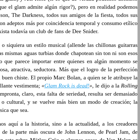
 que el glam admite algún rigor?), pero en realidad podemos
ison, The Darkness, todos sus amigos de la fiesta, todos sus
on adeptos más por coincidencia temporal y consumo etílico
xista todavía un club de fans de Dee Snider.
 siquiera un estilo musical (allende las chillonas guitarras
as mismas aguas turbias donde chapotean sin ton ni son esos
 lo que parece importar entre quienes en algún momento se
sa, atractiva, seductora. Más que el logro de la perfección
 buen chiste. El propio Marc Bolan, a quien se le atribuye la
illante vestimenta;
«
Glam Rock is dead!
»
, le dijo a la
Rolling
mpronta, claro, esta falta de seriedad, resulta ser demasiado
l o cultural, y se vuelve más bien un modo de creación; la
sica que sea.
s aquí a la historia, sino a la actualidad, a los creadores
 de la parte más oscura de John Lennon, de Pearl Jam, de