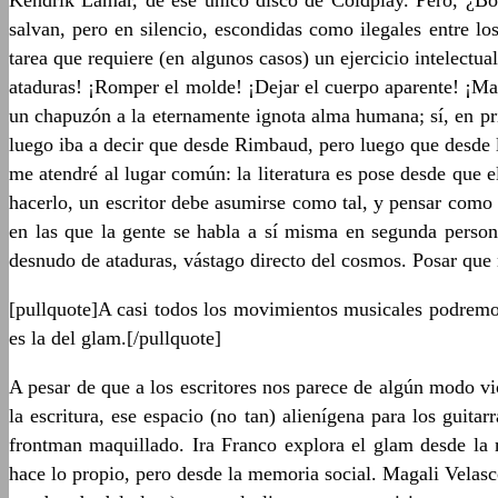
Kendrik Lamar, de ese único disco de Coldplay. Pero, ¿B
salvan, pero en silencio, escondidas como ilegales entre l
tarea que requiere (en algunos casos) un ejercicio intelectu
ataduras! ¡Romper el molde! ¡Dejar el cuerpo aparente! ¡M
un chapuzón a la eternamente ignota alma humana; sí, en prin
luego iba a decir que desde Rimbaud, pero luego que desde
me atendré al lugar común: la literatura es pose desde que e
hacerlo, un escritor debe asumirse como tal, y pensar como
en las que la gente se habla a sí misma en segunda person
desnudo de ataduras, vástago directo del cosmos. Posar que 
[pullquote]A casi todos los movimientos musicales podremos 
es la del glam.[/pullquote]
A pesar de que a los escritores nos parece de algún modo vio
la escritura, ese espacio (no tan) alienígena para los gui
frontman maquillado. Ira Franco explora el glam desde la
hace lo propio, pero desde la memoria social. Magali Velasco