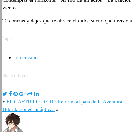
Contemplas el horizonte: “Al filo de un adiós”. La canción
viento.
Te abrazas y dejas que te abrace el dulce sueño que tuviste 
Tags:
femenismo
Share this post:
«
EL CASTILLO DE IF: Retorno al país de la Aventura
Hibridaciones sinápticas
»