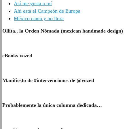
Así me gusta a mí
Ahí está el Campeón de Europa
México canta y no llora
Ollita., la Orden Nómada (mexican handmade design)
eBooks vozed
Manifiesto de #intervenciones de @vozed
Probablemente la única columna dedicada…