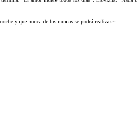
 termina: “El amor muere todos los días”. Llovizna: “Nada b
anoche y que nunca de los nuncas se podrá realizar.~