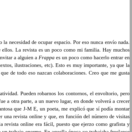
to la necesidad de ocupar espacio. Por eso nunca envío nada.
de ellos. La revista es un poco como mi familia. Hay muchos
nvitar a alguien a
Frappa
es un poco como hacerlo entrar en
tos, ilustraciones, etc). Esto es muy importante, ya que la
so que de todo eso nazcan colaboraciones. Creo que me gusta
tividad. Pueden robarnos los contornos, el envoltorio, pero
ue a otra parte, a un nuevo lugar, en donde volverá a crecer
antosa que J-M E, un poeta, me explicó que sí podía montar
r una revista online y que, en función del número de visitas
 revista online era fácil, puesto que ejerzo como grafista y
 un trabajo enorme. En aquella época yo trabajaba freelance