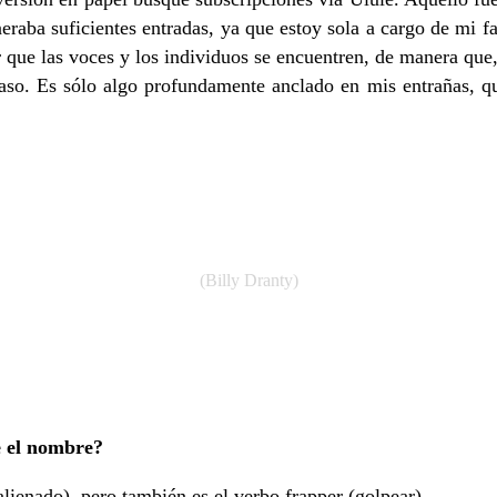
raba suficientes entradas, ya que estoy sola a cargo de mi fam
que las voces y los individuos se encuentren, de manera que, 
paso. Es sólo algo profundamente anclado en mis entrañas, que
(Billy Dranty)
e el nombre?
lienado), pero también es el verbo frapper (golpear).