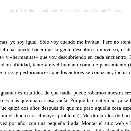
(Igor Myrtille — Stéphane Batsal / Valentine Crémier-Garce)
emás, yo soy igual. Sólo voy cuando me invitan. Pero no sien
del cual puedo hacer que la gente descubra su universo, el 
» y «hermanitas» que voy descubriendo en cada encuentro. I
era afinidad, tanto a nivel humano como de pensamiento (tex
 lecturas y performances, que los autores se conozcan, inclu
antar es esta idea de que nadie puede robarnos nuestra crea
o es más que una carcasa vacía. Porque la creatividad ya se f
. Fue quizá dos años después de que me pasó aquella cosa esp
 mí el dinero era el mayor problema). Me dio la idea de hace
 vez por año, con una pequeña tirada. Montar el sitio web y la
versión en papel busqué subscripciones vía Ulule. Aquello fue