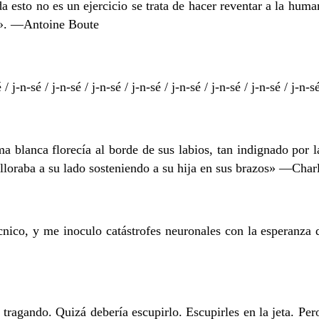
a esto no es un ejercicio se trata de hacer reventar a la hu
sa». —Antoine Boute
sé / j-n-sé / j-n-sé / j-n-sé / j-n-sé / j-n-sé / j-n-sé / j-n-sé / j-
 blanca florecía al borde de sus labios, tan indignado por l
, lloraba a su lado sosteniendo a su hija en sus brazos» —Cha
nico, y me inoculo catástrofes neuronales con la esperanza d
ragando. Quizá debería escupirlo. Escupirles en la jeta. Per