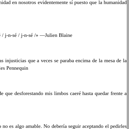
manidad en nosotros evidentemente sí puesto que la humanidad
n-sé / j-n-sé / j-n-sé /» —Julien Blaine
as injusticias que a veces se paraba encima de la mesa de la
rles Pennequin
e que desforestando mis limbos caeré hasta quedar frente a
o no es algo amable. No debería seguir aceptando el pedirles