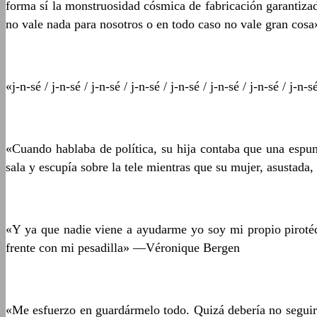
forma sí la monstruosidad cósmica de fabricación garantizad
no vale nada para nosotros o en todo caso no vale gran co
«j-n-sé / j-n-sé / j-n-sé / j-n-sé / j-n-sé / j-n-sé / j-n-sé / j-n-
«Cuando hablaba de política, su hija contaba que una espuma
sala y escupía sobre la tele mientras que su mujer, asustada
«Y ya que nadie viene a ayudarme yo soy mi propio pirotéc
frente con mi pesadilla» —Véronique Bergen
«Me esfuerzo en guardármelo todo. Quizá debería no seguir t