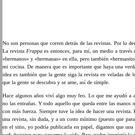
No son personas que corren detrás de las revistas. Por lo d
La revista
Frappa
es entonces, para mí, un medio a través 
«hermanos» y «hermanas» en ella, pero también «hermanitos
mi cocina. De manera que es importante que haya una verdad
idea es también que la gente siga la revista en veladas de
que la gente se descubra y se ame, así de simple.
Hace algunos años viví algo muy feo. Lo que me ayudó a agu
no las entrañas. Y todo aquello que queda entre las manos n
con más fuerza. Siempre tuve la idea de hacer una revista
una revista, sin duda, y a un costo mínimo (puesto que para
en el sitio, yo podría publicarla en papel, digamos que una
web designer para ganarme la vida. Para poder imprimir la 