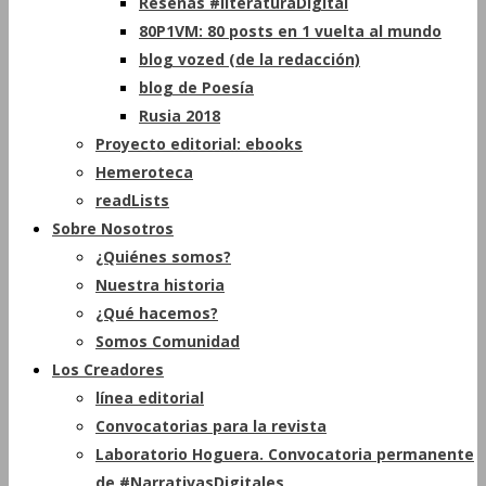
Reseñas #literaturaDigital
80P1VM: 80 posts en 1 vuelta al mundo
blog vozed (de la redacción)
blog de Poesía
Rusia 2018
Proyecto editorial: ebooks
Hemeroteca
readLists
Sobre Nosotros
¿Quiénes somos?
Nuestra historia
¿Qué hacemos?
Somos Comunidad
Los Creadores
línea editorial
Convocatorias para la revista
Laboratorio Hoguera. Convocatoria permanente
de #NarrativasDigitales