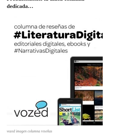
dedicada…
vozed imagen columna reseñas