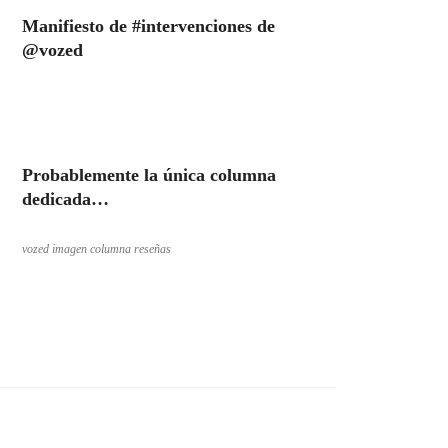
Manifiesto de #intervenciones de
@vozed
Probablemente la única columna
dedicada…
vozed imagen columna reseñas