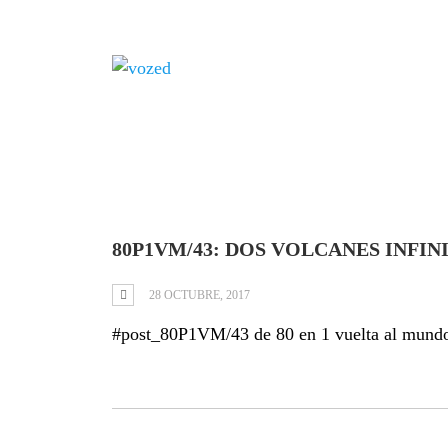
Tag: Fuego azul
80P1VM/43: DOS VOLCANES INFIN
28 OCTUBRE, 2017
#post_80P1VM/43 de 80 en 1 vuelta al mund