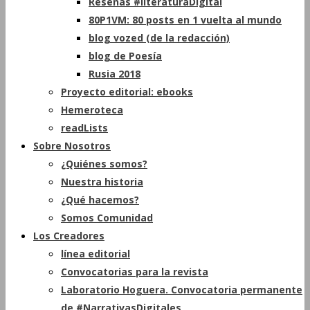
Reseñas #literaturaDigital
80P1VM: 80 posts en 1 vuelta al mundo
blog vozed (de la redacción)
blog de Poesía
Rusia 2018
Proyecto editorial: ebooks
Hemeroteca
readLists
Sobre Nosotros
¿Quiénes somos?
Nuestra historia
¿Qué hacemos?
Somos Comunidad
Los Creadores
línea editorial
Convocatorias para la revista
Laboratorio Hoguera. Convocatoria permanente
de #NarrativasDigitales