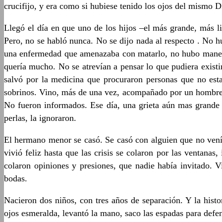
crucifijo, y era como si hubiese tenido los ojos del mismo D
Llegó el día en que uno de los hijos –el más grande, más l
Pero, no se habló nunca. No se dijo nada al respecto . No h
una enfermedad que amenazaba con matarlo, no hubo manera 
quería mucho. No se atrevían a pensar lo que pudiera exist
salvó por la medicina que procuraron personas que no est
sobrinos. Vino, más de una vez, acompañado por un hombre, a
No fueron informados. Ese día, una grieta aún mas grande a
perlas, la ignoraron.
El hermano menor se casó. Se casó con alguien que no vení
vivió feliz hasta que las crisis se colaron por las ventanas
colaron opiniones y presiones, que nadie había invitado. 
bodas.
Nacieron dos niños, con tres años de separación. Y la histo
ojos esmeralda, levantó la mano, saco las espadas para defen