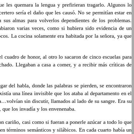
e les quemara la lengua y prefirieran tragarlo. Algunos lo
ertero sería el daño que les causó. No se permitían estar en
 sus almas para volverlos dependientes de los problemas.
iaron varias veces, como si hubiera sido evidencia de un
ocos. La cocina solamente era habitada por la señora, ya que
l cuadro de honor, al otro lo sacaron de cinco escuelas para
hado. Llegaban a casa a comer, y a recibir más críticas de
ar del habla, donde las palabras se pierden, se encontraron
stía una línea invisible que los ataba al departamento en el
a…volvían sin discutir, llamados al lado de su sangre. Era su
, que los invadía y los envenenaba.
on cariño, casi como si fueran a ponerle azúcar a todo lo que
en términos semánticos y silábicos. En cada cuarto había un