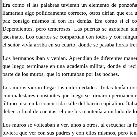
Era como si las palabras tuvieran un elemento de ponzoña,
llamarían algo políticamente correcto, otros dirían que era
paz consigo mismos ni con los demás. Era como si el con
Dependientes, pero temerosos. Las puertas se azotaban t
asesinato. Los cuartos se compartían con todos y con ningun
el señor vivía arriba en su cuarto, donde se pasaba horas fre
Los hermanos iban y venían. Aprendían de diferentes maneras
que luego terminase en una academia militar, donde sí rec
parte de los muros, que lo torturaban por las noches.
Los muros vieron llegar las enfermedades. Todas tenían nom
con malestares constantes que luego se tornaron permanentes
último piso en la concurrida calle del barrio capitalino. It
deber, a final de cuentas, el que los mantenía a un lado de
Los muros se volteaban a ver, unos a otros, al escuchar la f
tuviera que ver con sus padres y con ellos mismos, pero te