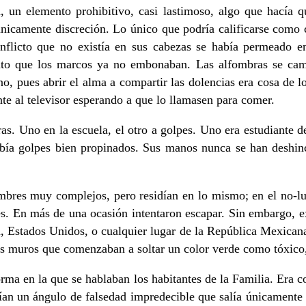
 un elemento prohibitivo, casi lastimoso, algo que hacía qu
 únicamente discreción. Lo único que podría calificarse como c
flicto que no existía en sus cabezas se había permeado en
anto que los marcos ya no embonaban. Las alfombras se camb
o, pues abrir el alma a compartir las dolencias era cosa de l
nte al televisor esperando a que lo llamasen para comer.
. Uno en la escuela, el otro a golpes. Uno era estudiante de
ibía golpes bien propinados. Sus manos nunca se han deshinc
bres muy complejos, pero residían en lo mismo; en el no-lug
. En más de una ocasión intentaron escapar. Sin embargo, exi
alia, Estados Unidos, o cualquier lugar de la República Mexican
 los muros que comenzaban a soltar un color verde como tóxico
orma en la que se hablaban los habitantes de la Familia. Era c
nían un ángulo de falsedad impredecible que salía únicamente 