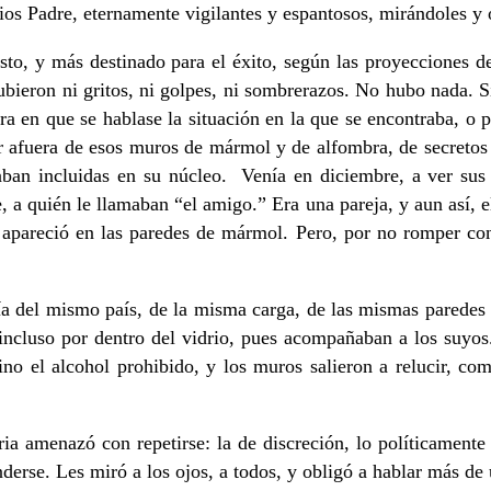
ios Padre, eternamente vigilantes y espantosos, mirándoles y 
isto, y más destinado para el éxito, según las proyecciones
ubieron ni gritos, ni golpes, ni sombrerazos. No hubo nada. Si
en que se hablase la situación en la que se encontraba, o p
ir afuera de esos muros de mármol y de alfombra, de secretos 
aban incluidas en su núcleo. Venía en diciembre, a ver sus
 quién le llamaban “el amigo.” Era una pareja, y aun así, el 
pareció en las paredes de mármol. Pero, por no romper con l
a del mismo país, de la misma carga, de las mismas paredes a
, incluso por dentro del vidrio, pues acompañaban a los suyos
Vino el alcohol prohibido, y los muros salieron a relucir, c
ria amenazó con repetirse: la de discreción, lo políticamente
derse. Les miró a los ojos, a todos, y obligó a hablar más de