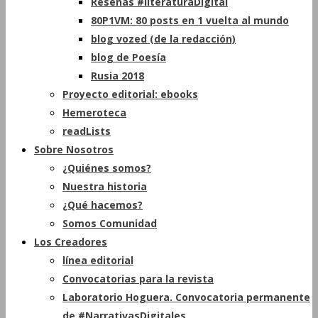
Reseñas #literaturaDigital
80P1VM: 80 posts en 1 vuelta al mundo
blog vozed (de la redacción)
blog de Poesía
Rusia 2018
Proyecto editorial: ebooks
Hemeroteca
readLists
Sobre Nosotros
¿Quiénes somos?
Nuestra historia
¿Qué hacemos?
Somos Comunidad
Los Creadores
línea editorial
Convocatorias para la revista
Laboratorio Hoguera. Convocatoria permanente
de #NarrativasDigitales