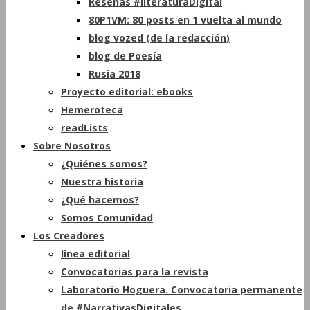
Reseñas #literaturaDigital
80P1VM: 80 posts en 1 vuelta al mundo
blog vozed (de la redacción)
blog de Poesía
Rusia 2018
Proyecto editorial: ebooks
Hemeroteca
readLists
Sobre Nosotros
¿Quiénes somos?
Nuestra historia
¿Qué hacemos?
Somos Comunidad
Los Creadores
línea editorial
Convocatorias para la revista
Laboratorio Hoguera. Convocatoria permanente
de #NarrativasDigitales