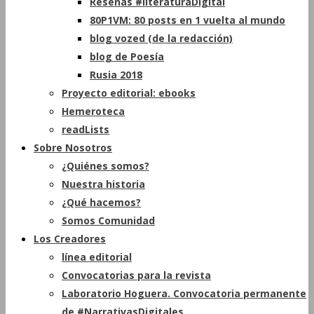
Reseñas #literaturaDigital
80P1VM: 80 posts en 1 vuelta al mundo
blog vozed (de la redacción)
blog de Poesía
Rusia 2018
Proyecto editorial: ebooks
Hemeroteca
readLists
Sobre Nosotros
¿Quiénes somos?
Nuestra historia
¿Qué hacemos?
Somos Comunidad
Los Creadores
línea editorial
Convocatorias para la revista
Laboratorio Hoguera. Convocatoria permanente
de #NarrativasDigitales