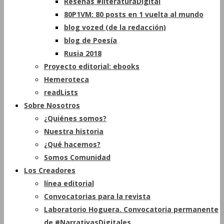
Reseñas #literaturaDigital
80P1VM: 80 posts en 1 vuelta al mundo
blog vozed (de la redacción)
blog de Poesía
Rusia 2018
Proyecto editorial: ebooks
Hemeroteca
readLists
Sobre Nosotros
¿Quiénes somos?
Nuestra historia
¿Qué hacemos?
Somos Comunidad
Los Creadores
línea editorial
Convocatorias para la revista
Laboratorio Hoguera. Convocatoria permanente
de #NarrativasDigitales