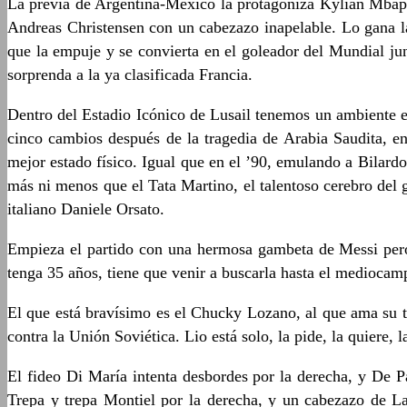
La previa de Argentina-México la protagoniza Kylian Mbap
Andreas Christensen con un cabezazo inapelable. Lo gana 
que la empuje y se convierta en el goleador del Mundial ju
sorprenda a la ya clasificada Francia.
Dentro del Estadio Icónico de Lusail tenemos un ambiente es
cinco cambios después de la tragedia de Arabia Saudita, e
mejor estado físico. Igual que en el ’90, emulando a Bilard
más ni menos que el Tata Martino, el talentoso cerebro del
italiano Daniele Orsato.
Empieza el partido con una hermosa gambeta de Messi pero 
tenga 35 años, tiene que venir a buscarla hasta el mediocamp
El que está bravísimo es el Chucky Lozano, al que ama su t
contra la Unión Soviética. Lio está solo, la pide, la quiere,
El fideo Di María intenta desbordes por la derecha, y De 
Trepa y trepa Montiel por la derecha, y un cabezazo de La