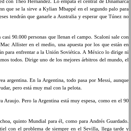
red con Theo Hernández. Lo empata el central de Dinamarca
n que se la sirve a Kylian Mbappé en el segundo palo para
eses tendrán que ganarle a Australia y esperar que Túnez no
s casi 90.000 personas que llenan el campo. Scaloni sale con
Mac Allister en el medio, una apuesta por los que están en
n para enfrentar a la Unión Soviética. A México lo dirige ni
mos todos. Dirige uno de los mejores árbitros del mundo, el
ea argentina. En la Argentina, todo pasa por Messi, aunque
yudar, pero está muy mal con la pelota.
ra Araujo. Pero la Argentina está muy espesa, como en el 90
 Ochoa, quinto Mundial para él, como para Andrés Guardado.
el con el problema de siempre en el Sevilla, llega tarde y