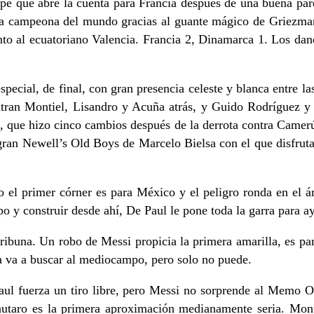
pé que abre la cuenta para Francia después de una buena pa
la campeona del mundo gracias al guante mágico de Griezman
nto al ecuatoriano Valencia. Francia 2, Dinamarca 1. Los dan
pecial, de final, con gran presencia celeste y blanca entre la
ntran Montiel, Lisandro y Acuña atrás, y Guido Rodríguez y 
o, que hizo cinco cambios después de la derrota contra Camerú
 gran Newell’s Old Boys de Marcelo Bielsa con el que disfruta
el primer córner es para México y el peligro ronda en el ár
o y construir desde ahí, De Paul le pone toda la garra para a
ribuna. Un robo de Messi propicia la primera amarilla, es pa
 la va a buscar al mediocampo, pero solo no puede.
Paul fuerza un tiro libre, pero Messi no sorprende al Memo
utaro es la primera aproximación medianamente seria. Monti