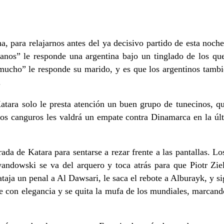
a, para relajarnos antes del ya decisivo partido de esta noc
anos” le responde una argentina bajo un tinglado de los qu
mucho” le responde su marido, y es que los argentinos tamb
.
atara solo le presta atención un buen grupo de tunecinos, q
 los canguros les valdrá un empate contra Dinamarca en la últ
a de Katara para sentarse a rezar frente a las pantallas. Lo
wandowski se va del arquero y toca atrás para que Piotr Zi
taja un penal a Al Dawsari, le saca el rebote a Alburayk, y s
con elegancia y se quita la mufa de los mundiales, marcando