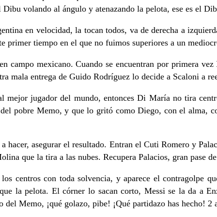
 el Dibu volando al ángulo y atenazando la pelota, ese es el D
ntina en velocidad, la tocan todos, va de derecha a izquierd
te primer tiempo en el que no fuimos superiores a un medioc
 en campo mexicano. Cuando se encuentran por primera vez Mac
tra mala entrega de Guido Rodríguez lo decide a Scaloni a r
 mejor jugador del mundo, entonces Di María no tira centro,
del pobre Memo, y que lo gritó como Diego, con el alma, con 
 a hacer, asegurar el resultado. Entran el Cuti Romero y Pala
lina que la tira a las nubes. Recupera Palacios, gran pase de
r los centros con toda solvencia, y aparece el contragolpe 
que la pelota. El córner lo sacan corto, Messi se la da a En
 del Memo, ¡qué golazo, pibe! ¡Qué partidazo has hecho! 2 a 