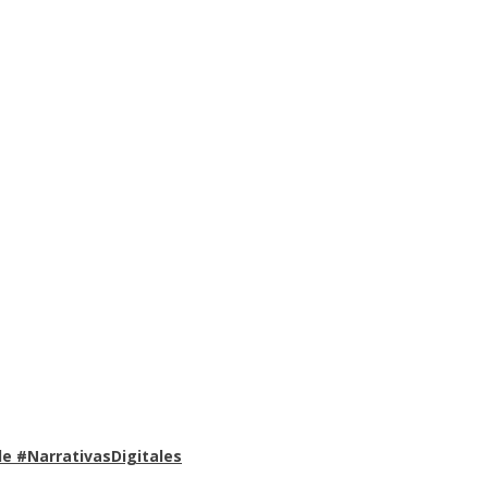
e #NarrativasDigitales