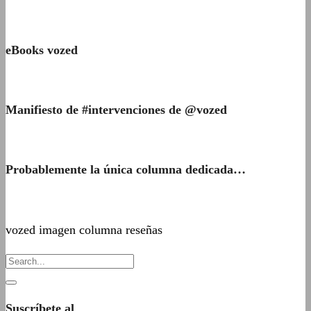
eBooks vozed
Manifiesto de #intervenciones de @vozed
Probablemente la única columna dedicada…
vozed imagen columna reseñas
Suscríbete al