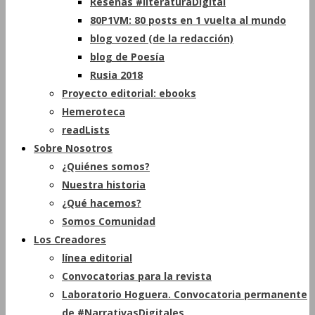
Reseñas #literaturaDigital
80P1VM: 80 posts en 1 vuelta al mundo
blog vozed (de la redacción)
blog de Poesía
Rusia 2018
Proyecto editorial: ebooks
Hemeroteca
readLists
Sobre Nosotros
¿Quiénes somos?
Nuestra historia
¿Qué hacemos?
Somos Comunidad
Los Creadores
línea editorial
Convocatorias para la revista
Laboratorio Hoguera. Convocatoria permanente
de #NarrativasDigitales