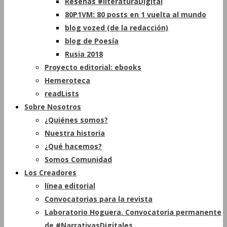
Reseñas #literaturaDigital
80P1VM: 80 posts en 1 vuelta al mundo
blog vozed (de la redacción)
blog de Poesía
Rusia 2018
Proyecto editorial: ebooks
Hemeroteca
readLists
Sobre Nosotros
¿Quiénes somos?
Nuestra historia
¿Qué hacemos?
Somos Comunidad
Los Creadores
línea editorial
Convocatorias para la revista
Laboratorio Hoguera. Convocatoria permanente
de #NarrativasDigitales