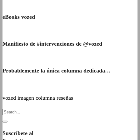
eBooks vozed
Manifiesto de #intervenciones de @vozed
Probablemente la única columna dedicada…
vozed imagen columna reseñas
Suscríbete al