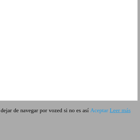
dejar de navegar por vozed si no es así
Aceptar
Leer más