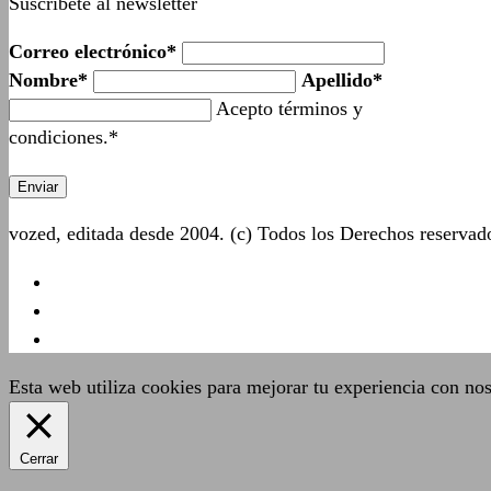
Suscríbete al newsletter
Correo electrónico*
Nombre*
Apellido*
Acepto términos y
condiciones.*
vozed, editada desde 2004. (c) Todos los Derechos reserva
Esta web utiliza cookies para mejorar tu experiencia con no
Cerrar