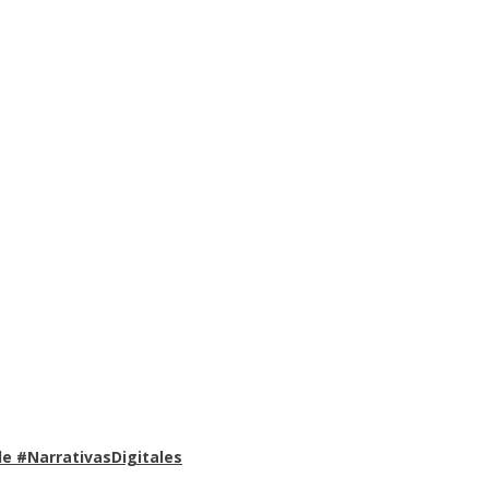
e #NarrativasDigitales