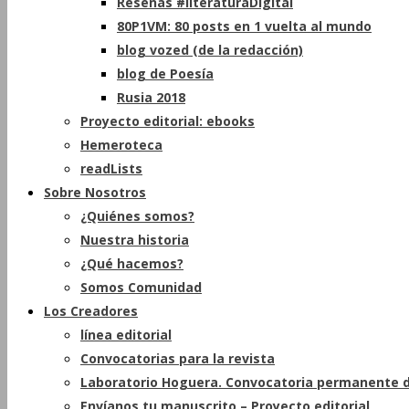
Reseñas #literaturaDigital
80P1VM: 80 posts en 1 vuelta al mundo
blog vozed (de la redacción)
blog de Poesía
Rusia 2018
Proyecto editorial: ebooks
Hemeroteca
readLists
Sobre Nosotros
¿Quiénes somos?
Nuestra historia
¿Qué hacemos?
Somos Comunidad
Los Creadores
línea editorial
Convocatorias para la revista
Laboratorio Hoguera. Convocatoria permanente d
Envíanos tu manuscrito – Proyecto editorial