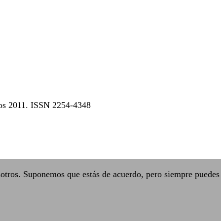
dos 2011. ISSN 2254-4348
sotros. Suponemos que estás de acuerdo, pero siempre puedes 