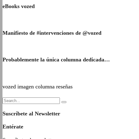
eBooks vozed
Manifiesto de #intervenciones de @vozed
Probablemente la única columna dedicada…
vozed imagen columna reseñas
Suscríbete al Newsletter
Entérate