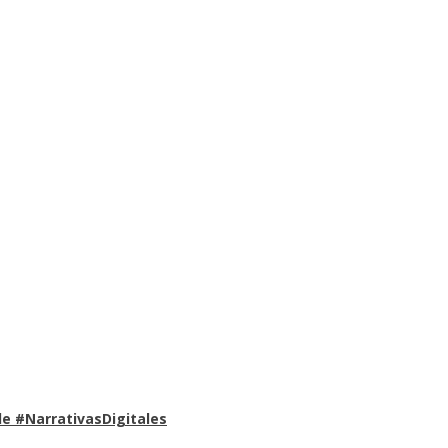
e #NarrativasDigitales