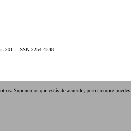
dos 2011. ISSN 2254-4348
sotros. Suponemos que estás de acuerdo, pero siempre puedes 