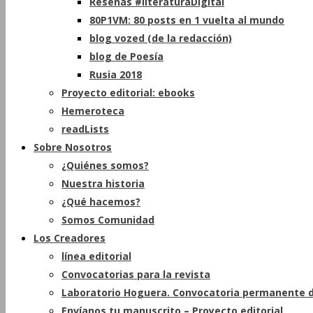
Reseñas #literaturaDigital
80P1VM: 80 posts en 1 vuelta al mundo
blog vozed (de la redacción)
blog de Poesía
Rusia 2018
Proyecto editorial: ebooks
Hemeroteca
readLists
Sobre Nosotros
¿Quiénes somos?
Nuestra historia
¿Qué hacemos?
Somos Comunidad
Los Creadores
línea editorial
Convocatorias para la revista
Laboratorio Hoguera. Convocatoria permanente d
Envíanos tu manuscrito – Proyecto editorial