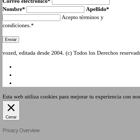
Correo electrónico*
Nombre*
Apellido*
Acepto términos y
condiciones.*
vozed, editada desde 2004. (c) Todos los Derechos reserva
Esta web utiliza cookies para mejorar tu experiencia con no
Cerrar
Privacy Overview