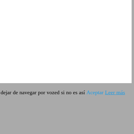
dejar de navegar por vozed si no es así
Aceptar
Leer más