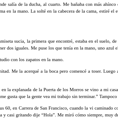
 salía de la ducha, al cuarto. Me bañaba con más ahínco du
jama en la mano. La solté en la cabecera de la cama, estiré e
iseta sucia, la primera que encontré, estaba en el suelo, de 
ner dos iguales. Me puse los que tenía en la mano, uno azul e
tudio con los zapatos en la mano.
mitad. Me la acerqué a la boca pero comencé a toser. Luego a
en la explanada de la Puerta de los Morros se vino a mi cas
e gusta que la gente vea mi trabajo sin terminar.” Tampoco n
bus 60, en Carrera de San Francisco, cuando la vi caminado c
lla y casi gritando dije “Hola”. Me miró cómo siempre, muy d