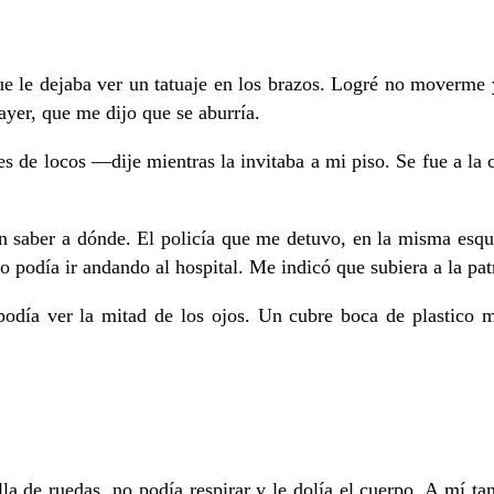
ue le dejaba ver un tatuaje en los brazos. Logré no moverme
ayer, que me dijo que se aburría.
es de locos —dije mientras la invitaba a mi piso. Se fue a l
sin saber a dónde. El policía que me detuvo, en la misma esq
no podía ir andando al hospital. Me indicó que subiera a la pat
día ver la mitad de los ojos. Un cubre boca de plastico m
lla de ruedas, no podía respirar y le dolía el cuerpo. A mí t