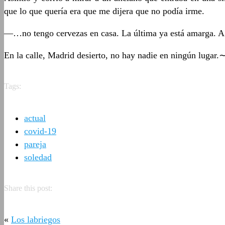
que lo que quería era que me dijera que no podía irme.
—…no tengo cervezas en casa. La última ya está amarga. A co
En la calle, Madrid desierto, no hay nadie en ningún lugar.
Tags:
actual
covid-19
pareja
soledad
Share this post:
«
Los labriegos