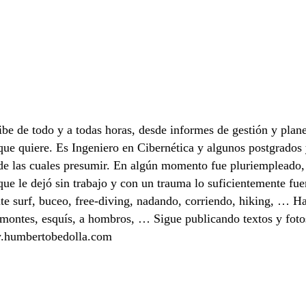
e de todo y a todas horas, desde informes de gestión y plan
o que quiere. Es Ingeniero en Cibernética y algunos postgrado
a de las cuales presumir. En algún momento fue pluriempleado,
ue le dejó sin trabajo y con un trauma lo suficientemente fue
te surf, buceo, free-diving, nadando, corriendo, hiking, … Ha
, remontes, esquís, a hombros, … Sigue publicando textos y fot
ww.humbertobedolla.com