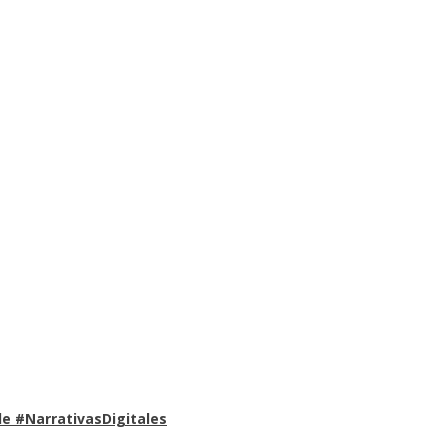
e #NarrativasDigitales