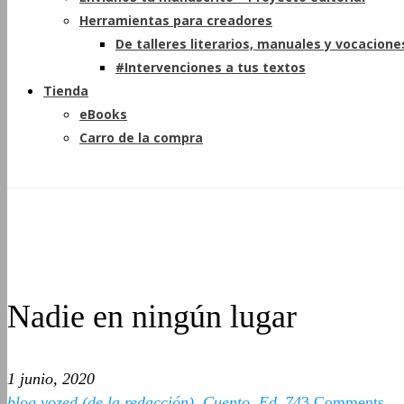
Herramientas para creadores
De talleres literarios, manuales y vocacione
#Intervenciones a tus textos
Tienda
eBooks
Carro de la compra
Nadie en ningún lugar
1 junio, 2020
blog vozed (de la redacción)
,
Cuento
,
Ed_74
3 Comments