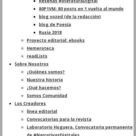
Reseñas #literaturaDigital
80P1VM: 80 posts en 1 vuelta al mundo
blog vozed (de la redacción)
blog de Poesía
Rusia 2018
Proyecto editorial: ebooks
Hemeroteca
readLists
Sobre Nosotros
¿Quiénes somos?
Nuestra historia
¿Qué hacemos?
Somos Comunidad
Los Creadores
línea editorial
Convocatorias para la revista
Laboratorio Hoguera. Convocatoria permanente
de #NarrativasDigitales