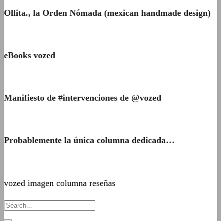
Ollita., la Orden Nómada (mexican handmade design)
eBooks vozed
Manifiesto de #intervenciones de @vozed
Probablemente la única columna dedicada…
vozed imagen columna reseñas