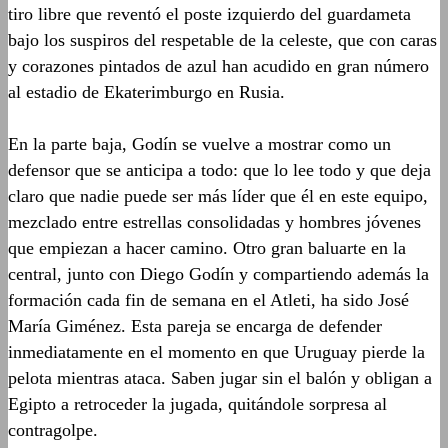
tiro libre que reventó el poste izquierdo del guardameta
bajo los suspiros del respetable de la celeste
, que con caras
y corazones pintados de azul han acudido en gran número
al estadio de Ekaterimburgo en Rusia
.
En la parte baja,
Godí
n
se vuelve a mostrar como un
defensor que se anticipa a todo: que lo lee todo y que deja
claro que nadie puede ser más líder que él en este equipo
,
mezclado entre estrellas consolidadas y hombres jóvenes
que empiezan a hacer camino.
Otro gran baluarte en la
central, j
unto con Diego
Godí
n
y compartiendo además la
formación cada fin de semana en el Atleti,
ha sido José
María Giménez.
Esta pareja se encarga
de defender
inmediatamente en el
momento en que Uruguay pierde la
pelota mientras ataca. Saben jugar sin el balón y obligan
a
Egipto a retroceder la jugada
, quitándole sorpresa al
contragolpe.