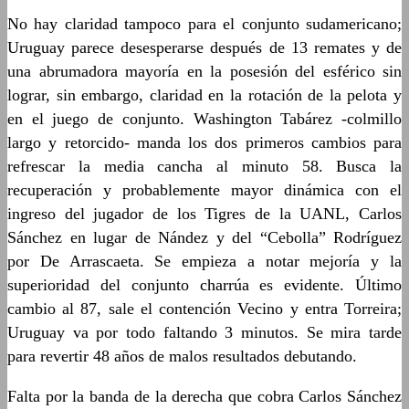
No hay claridad tampoco para el conjunto sudamericano;
Uruguay parece desesperarse después de 13 remates y de
una abrumadora mayoría en la posesión del esférico sin
lograr, sin embargo, claridad en la rotación de la pelota y
en el juego de conjunto. Washington
Tabárez
-colmillo
largo y retorcido- manda
los
dos primeros
cambio
s
para
refrescar la media cancha
al minuto 58
. Busca la
recuperación y probablemente mayor dinámica con el
ingreso del jugador de los Ti
gres de la UANL, Carlos
Sánchez en lugar de
Nández
y
del “Cebolla” Rodríguez
por De
Arrascaeta
. Se empieza a notar mejoría y la
superioridad del conjunto charrúa es evidente. Último
cambio al 87, sale el contención Vecino y entra
Torreira
;
Uruguay va por todo faltando 3 minutos. Se mira tarde
para revertir 48 años de malos resultados debutando.
Falta por la banda
de la
derecha que cobra Carlos Sánchez