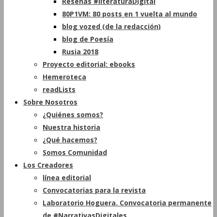
Reseñas #literaturaDigital
80P1VM: 80 posts en 1 vuelta al mundo
blog vozed (de la redacción)
blog de Poesía
Rusia 2018
Proyecto editorial: ebooks
Hemeroteca
readLists
Sobre Nosotros
¿Quiénes somos?
Nuestra historia
¿Qué hacemos?
Somos Comunidad
Los Creadores
línea editorial
Convocatorias para la revista
Laboratorio Hoguera. Convocatoria permanente
de #NarrativasDigitales