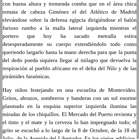
con buena altura y tremenda comba que en el área chica
remata de cabeza Giménez el del Atlético de Madrid
eleván
dose sobre la defensa
egipcia dirigiéndose el balón
furioso rumbo a la malla lateral izquierda mientras el
portero que hoy ha sacado metralla estira
desesperadamente su cuerpo extendiéndolo todo como
queriendo largarlo hasta la mano derecha para que la punta
del dedo pueda siquiera llegar al milagro que devuelva la
respiración al pueblo africano en el delta del Nilo y de las
pirámides faraónicas.
Hay niños festejando en una escuelita de Montevideo.
Gritos, abrazos, sombreros y banderas con un sol enorme
plasmado en la esquina superior izquierda ilumina las
miradas de los chiquillos. El Mercado del Puerto revienta y
el tinto y el mate y la cerveza lo han impregnado todo; el
grito se escuchó a lo l
argo de la 8 de Octubre
,
de la 18 de
Julio, de la Avenida del Libertador. En los viejos edificios,