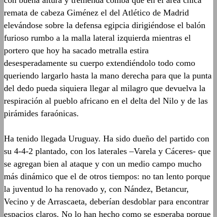
con buena altura y tremenda comba que en el área chica
remata de cabeza Giménez el del Atlético de Madrid
eleván
dose sobre la defensa
egipcia dirigiéndose el balón
furioso rumbo a la malla lateral izquierda mientras el
portero que hoy ha sacado metralla estira
desesperadamente su cuerpo extendiéndolo todo como
queriendo largarlo hasta la mano derecha para que la punta
del dedo pueda siquiera llegar al milagro que devuelva la
respiración al pueblo africano en el delta del Nilo y de las
pirámides faraónicas.
Ha tenido llegada Uruguay. Ha sido dueño del partido con
su 4-4-2 plantado, con los laterales –Varela y Cáceres- que
se agregan bien al ataque y con un medio campo mucho
más dinámico que el de otros tiempos: no tan lento porque
la juventud lo ha renovado y, con
Nández
, Betancur,
Vecino y de
Arrascaeta
, deberían desdoblar para encontrar
espacios claros. No lo han hecho como se esperaba porque